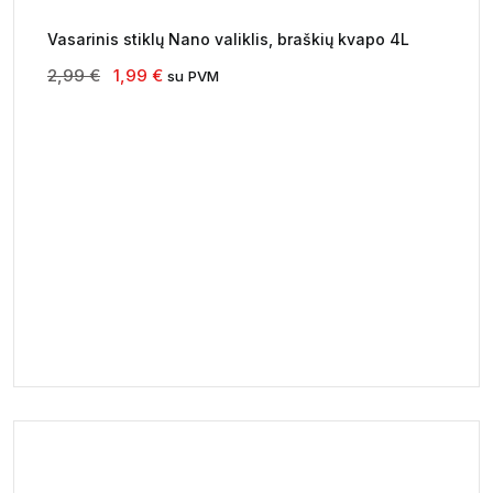
Vasarinis stiklų Nano valiklis, braškių kvapo 4L
Original
Current
2,99
€
1,99
€
su PVM
price
price
was:
is:
2,99 €.
1,99 €.