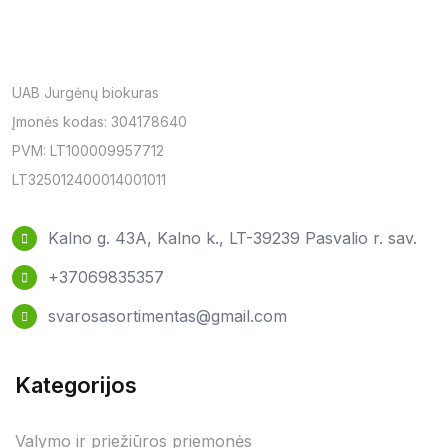
UAB Jurgėnų biokuras
Įmonės kodas: 304178640
PVM: LT100009957712
LT325012400014001011
Kalno g. 43A, Kalno k., LT-39239 Pasvalio r. sav.
+37069835357
svarosasortimentas@gmail.com
Kategorijos
Valymo ir priežiūros priemonės