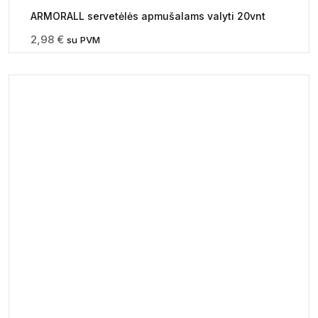
ARMORALL servetėlės apmušalams valyti 20vnt
2,98
€
su PVM