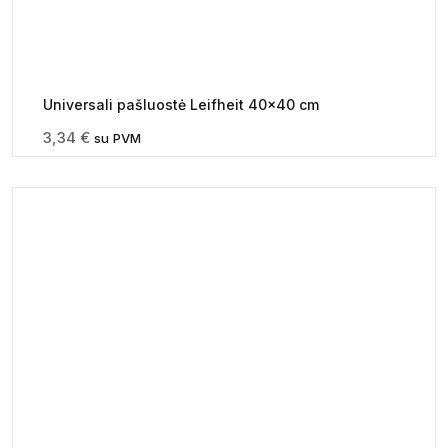
Universali pašluostė Leifheit 40×40 cm
3,34
€
su PVM