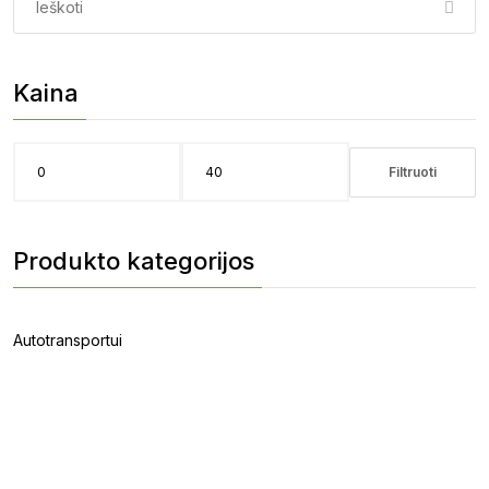
Kaina
Filtruoti
Min
Maks
kaina
kaina
Produkto kategorijos