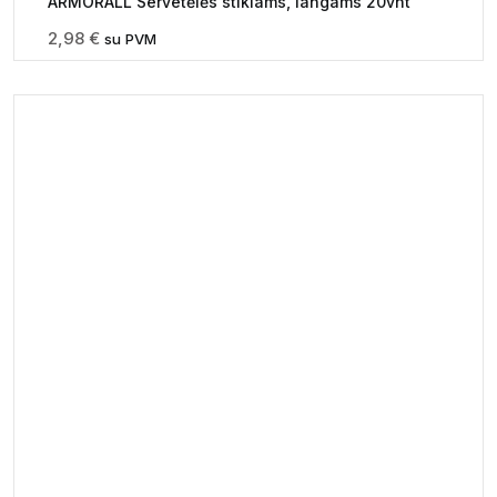
ARMORALL Servetėlės stiklams, langams 20vnt
2,98
€
su PVM