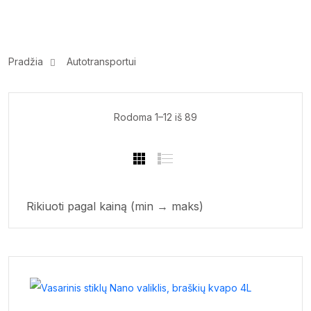
Pradžia
Autotransportui
Sorted
Rodoma 1–12 iš 89
by
price:
low
to
high