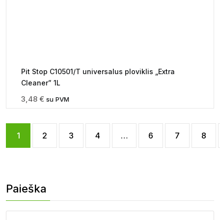
Pit Stop C10501/T universalus ploviklis „Extra
Cleaner” 1L
3,48
€
su PVM
1
2
3
4
…
6
7
8
Paieška
Paieška: