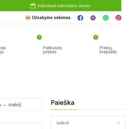
Individuali kainodara verslui
Užsakymo sekimas
0
0
imas
Patikusios
Prekių
ja
prekės
krepšelis
Paieška
Paieška: