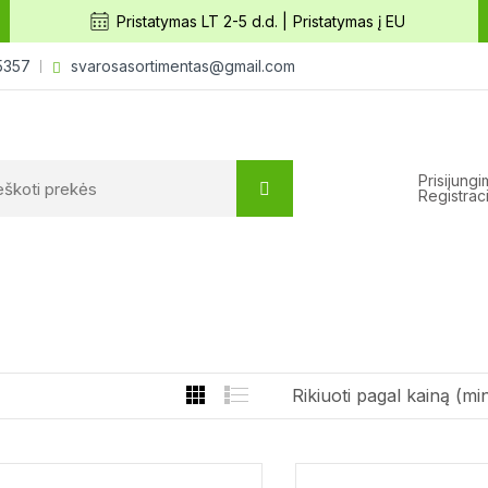
Pristatymas LT 2-5 d.d. |
Pristatymas į EU
5357
svarosasortimentas@gmail.com
Prisijung
Registraci