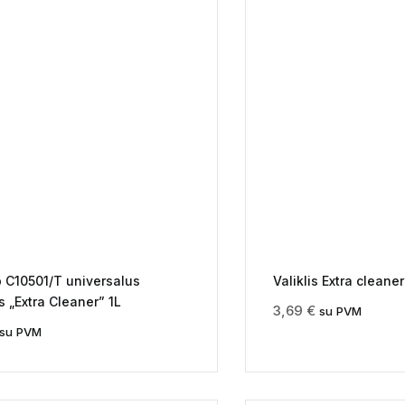
p C10501/T universalus
Valiklis Extra cleane
is „Extra Cleaner” 1L
3,69
€
su PVM
su PVM