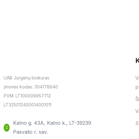
K
V
UAB Jurgėnų biokuras
p
Įmonės kodas: 304178640
PVM: LT100009957712
Š
LT325012400014001011
V
Kalno g. 43A, Kalno k., LT-39239
S
Pasvalio r. sav.