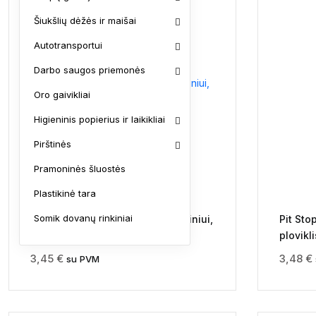
low
Šiukšlių dėžės ir maišai
to
high
Autotransportui
Darbo saugos priemonės
Oro gaivikliai
Higieninis popierius ir laikikliai
Pirštinės
Pramoninės šluostės
Plastikinė tara
Somik dovanų rinkiniai
Ratlankių valiklis plienui ir aliuminiui,
Pit Sto
Draco, 750ml
plovikl
3,45
€
3,48
€
su PVM