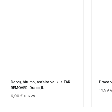
Dervų, bitumo, asfalto valiklis TAR
Draco v
REMOVER, Draco,1L
14,99
6,90
€
su PVM