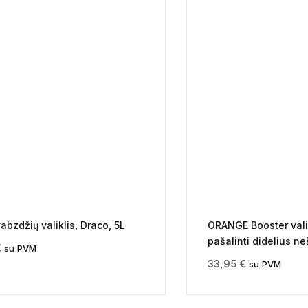
abzdžių valiklis, Draco, 5L
ORANGE Booster valik
pašalinti didelius n
€
su PVM
33,95
€
su PVM