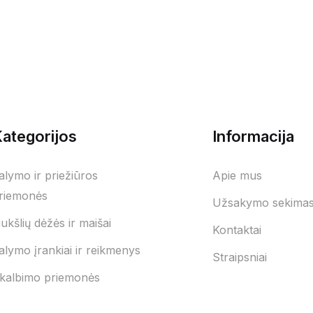
ategorijos
Informacija
alymo ir priežiūros
Apie mus
riemonės
Užsakymo sekima
iukšlių dėžės ir maišai
Kontaktai
alymo įrankiai ir reikmenys
Straipsniai
kalbimo priemonės