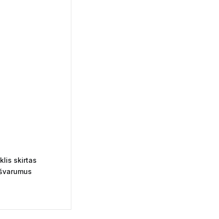
lis skirtas
ešvarumus