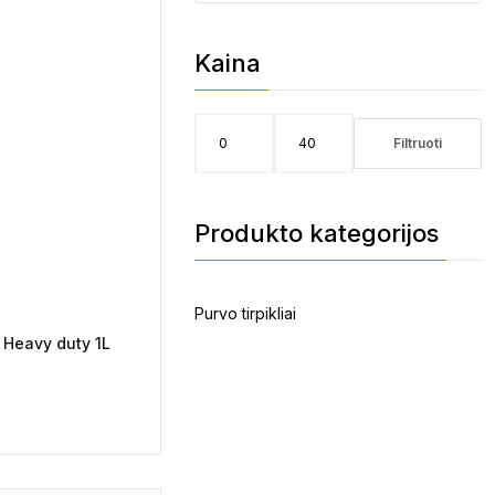
Kaina
Filtruoti
Min
Maks
kaina
kaina
Produkto kategorijos
r Heavy duty 1L