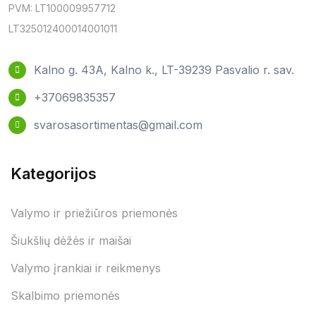
PVM: LT100009957712
LT325012400014001011
Kalno g. 43A, Kalno k., LT-39239 Pasvalio r. sav.
+37069835357
svarosasortimentas@gmail.com
Kategorijos
Valymo ir priežiūros priemonės
Šiukšlių dėžės ir maišai
Valymo įrankiai ir reikmenys
Skalbimo priemonės