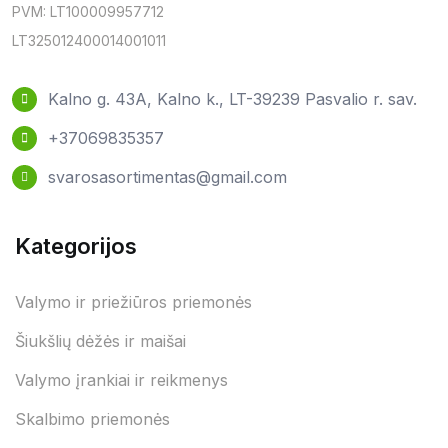
PVM: LT100009957712
LT325012400014001011
Kalno g. 43A, Kalno k., LT-39239 Pasvalio r. sav.
+37069835357
svarosasortimentas@gmail.com
Kategorijos
Valymo ir priežiūros priemonės
Šiukšlių dėžės ir maišai
Valymo įrankiai ir reikmenys
Skalbimo priemonės