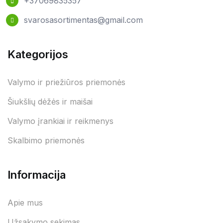
+37069835357
svarosasortimentas@gmail.com
Kategorijos
Valymo ir priežiūros priemonės
Šiukšlių dėžės ir maišai
Valymo įrankiai ir reikmenys
Skalbimo priemonės
Informacija
Apie mus
Užsakymo sekimas