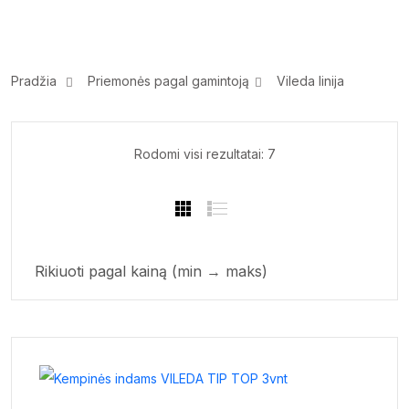
Pradžia
Priemonės pagal gamintoją
Vileda linija
Sorted
Rodomi visi rezultatai: 7
by
price:
low
to
high