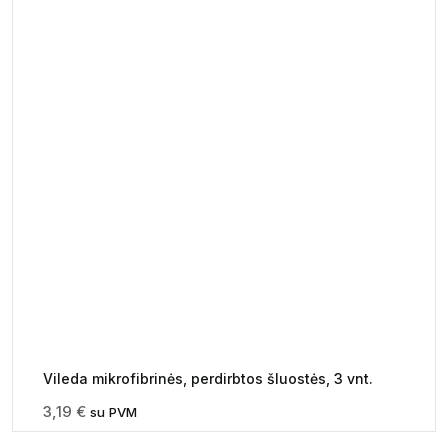
Vileda mikrofibrinės, perdirbtos šluostės, 3 vnt.
3,19
€
su PVM