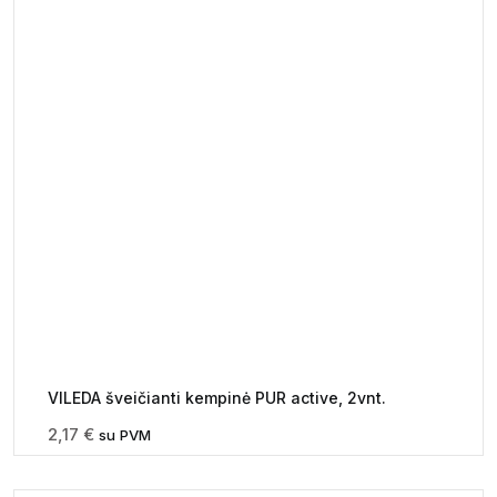
VILEDA šveičianti kempinė PUR active, 2vnt.
2,17
€
su PVM