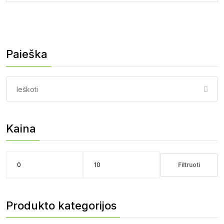
Paieška
Paieška:
Kaina
Filtruoti
Min
Maks
kaina
kaina
Produkto kategorijos