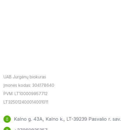
UAB Jurgėnų biokuras
Įmonės kodas: 304178640
PVM: LT100009957712
LT325012400014001011
Kalno g. 43A, Kalno k., LT-39239 Pasvalio r. sav.