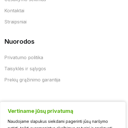
Kontaktai
Straipsniai
Nuorodos
Privatumo politika
Taisyklės ir sąlygos
Prekių grąžinimo garantija
Vertiname jūsų privatumą
Vertiname jūsų privatumą
Naudojame slapukus siekdami pagerinti jūsų naršymo
Naudojame slapukus siekdami pagerinti jūsų naršymo
© 2025 - UAB "Jurgėnų biokuras" | Švaros asortimentas