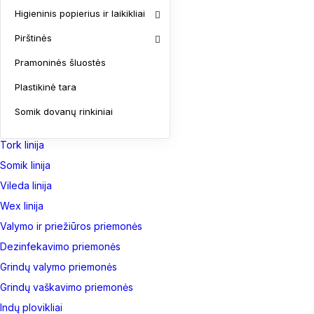
Dolphin linija
Higieninis popierius ir laikikliai
Draco linija
Pirštinės
Evans linija
Pramoninės šluostės
Faren linija
Hi-Labs linija
Plastikinė tara
Katrin Linija
Somik dovanų rinkiniai
Koslita linija
Tork linija
Somik linija
Vileda linija
Wex linija
Valymo ir priežiūros priemonės
Dezinfekavimo priemonės
Grindų valymo priemonės
Grindų vaškavimo priemonės
Indų plovikliai