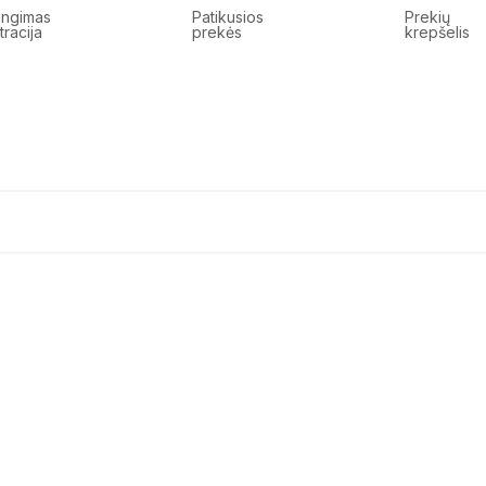
jungimas
Patikusios
Prekių
tracija
prekės
krepšelis