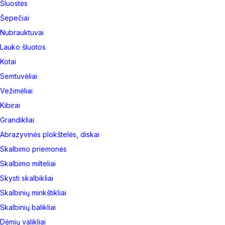
Šluostės
Šepečiai
Nubrauktuvai
Lauko šluotos
Kotai
Semtuvėliai
Vežimėliai
Kibirai
Grandikliai
Abrazyvinės plokštelės, diskai
Skalbimo priemonės
Skalbimo milteliai
Skysti skalbikliai
Skalbinių minkštikliai
Skalbinių balikliai
Dėmių valikliai