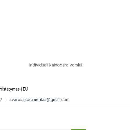
Individuali kainodara verslui
Pristatymas į EU
svarosasortimentas@gmail.com
7