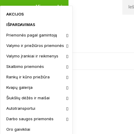
Visos prekės
AKCIJOS
IŠPARDAVIMAS
Priemonės pagal gamintoją
Užsakymo sekimas
Valymo ir priežiūros priemonės
Kontaktai
Valymo įrankiai ir reikmenys
Skalbimo priemonės
Rankų ir kūno priežiūra
AKCIJOS
Kvapų galerija
IŠPARDAVIMAS
Šiukšlių dėžės ir maišai
Priemonės pagal gamintoją
Autotransportui
Aksoft linija
Astonish linija
Darbo saugos priemonės
BIX Linija
Oro gaivikliai