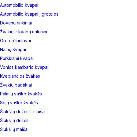
Automobilio kvapai
Automobilio kvapai į groteles
Dovanų rinkiniai
Žvakių ir kvapų rinkiniai
Oro drėkintuvai
Namų Kvapai
Purškiami kvapai
Vonios kambario kvapai
Kvepiančios žvakės
Žvakių padėklai
Palmių vaško žvakės
Sojų vaško žvakės
Šiukšlių dėžės ir maišai
Šiukšlių dėžės
Šiukšlių maišai