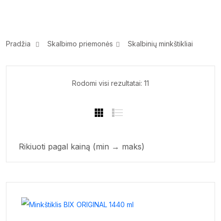
Pradžia
Skalbimo priemonės
Skalbinių minkštikliai
Sorted
Rodomi visi rezultatai: 11
by
price:
low
to
high