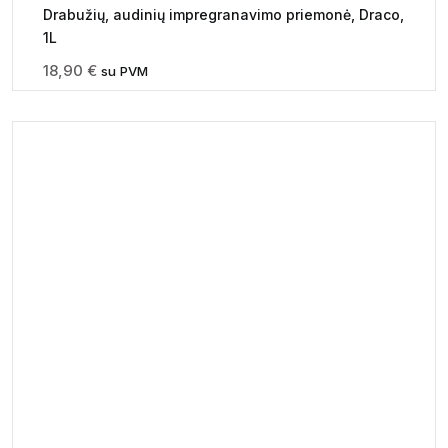
Drabužių, audinių impregranavimo priemonė, Draco,
1L
18,90
€
su PVM