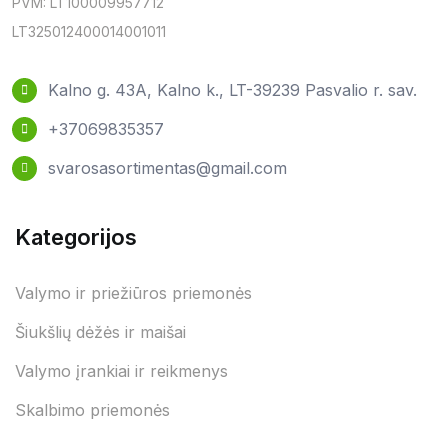
PVM: LT100009957712
LT325012400014001011
Kalno g. 43A, Kalno k., LT-39239 Pasvalio r. sav.
+37069835357
svarosasortimentas@gmail.com
Kategorijos
Valymo ir priežiūros priemonės
Šiukšlių dėžės ir maišai
Valymo įrankiai ir reikmenys
Skalbimo priemonės