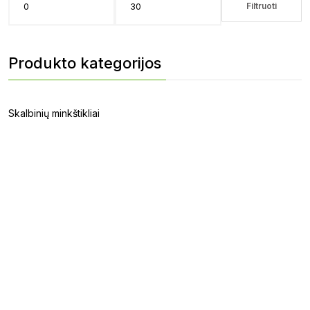
Filtruoti
Min
Maks
kaina
kaina
Produkto kategorijos