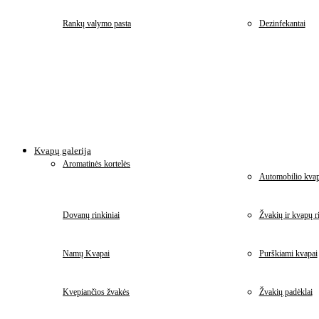
Rankų valymo pasta
Dezinfekantai
Kvapų galerija
Aromatinės kortelės
Automobilio kvap
Dovanų rinkiniai
Žvakių ir kvapų ri
Namų Kvapai
Purškiami kvapai
Kvepiančios žvakės
Žvakių padėklai