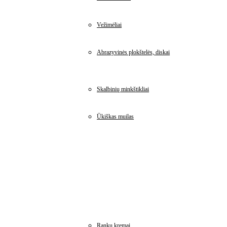
Vežimėliai
Abrazyvinės plokštelės, diskai
Skalbinių minkštikliai
Ūkiškas muilas
Rankų kremai