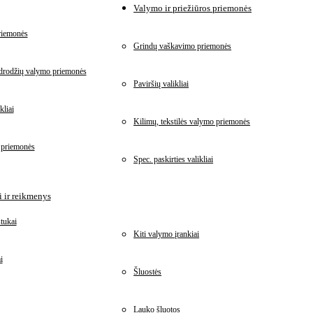
Valymo ir priežiūros priemonės
riemonės
Grindų vaškavimo priemonės
idrodžių valymo priemonės
Paviršių valikliai
kliai
Kilimų, tekstilės valymo priemonės
 priemonės
Spec. paskirties valikliai
 ir reikmenys
tukai
Kiti valymo įrankiai
i
Šluostės
Lauko šluotos