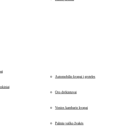
ai
Automobilio kvapai į groteles
nkiniai
Oro drėkintuvai
Vonios kambario kvapai
Palmių vaško žvakės