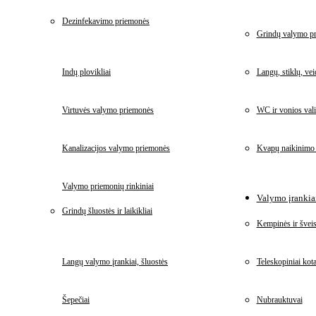
Dezinfekavimo priemonės
Grindų valymo p
Indų plovikliai
Langų, stiklų, ve
Virtuvės valymo priemonės
WC ir vonios vali
Kanalizacijos valymo priemonės
Kvapų naikinimo
Valymo priemonių rinkiniai
Valymo įrankiai
Grindų šluostės ir laikikliai
Kempinės ir šveis
Langų valymo įrankiai, šluostės
Teleskopiniai kota
Šepečiai
Nubrauktuvai