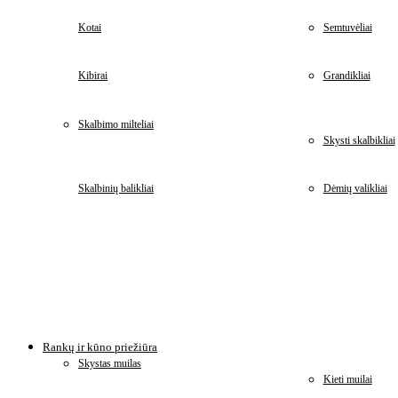
Kotai
Semtuvėliai
Kibirai
Grandikliai
Skalbimo milteliai
Skysti skalbikliai
Skalbinių balikliai
Dėmių valikliai
Rankų ir kūno priežiūra
Skystas muilas
Kieti muilai