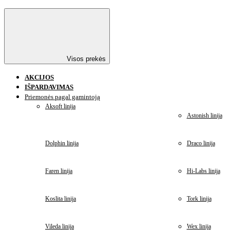
Visos prekės
AKCIJOS
IŠPARDAVIMAS
Priemonės pagal gamintoją
Aksoft linija
Astonish linija
Dolphin linija
Draco linija
Faren linija
Hi-Labs linija
Koslita linija
Tork linija
Vileda linija
Wex linija