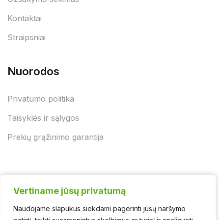
Kontaktai
Straipsniai
Nuorodos
Privatumo politika
Taisyklės ir sąlygos
Prekių grąžinimo garantija
Vertiname jūsų privatumą
Vertiname jūsų privatumą
Naudojame slapukus siekdami pagerinti jūsų naršymo
Naudojame slapukus siekdami pagerinti jūsų naršymo
© 2025 - UAB "Jurgėnų biokuras" | Švaros asortimentas