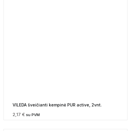
VILEDA šveičianti kempinė PUR active, 2vnt.
2,17
€
su PVM