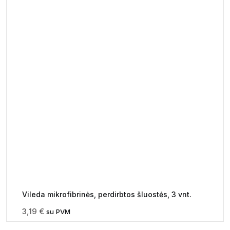
Vileda mikrofibrinės, perdirbtos šluostės, 3 vnt.
3,19
€
su PVM