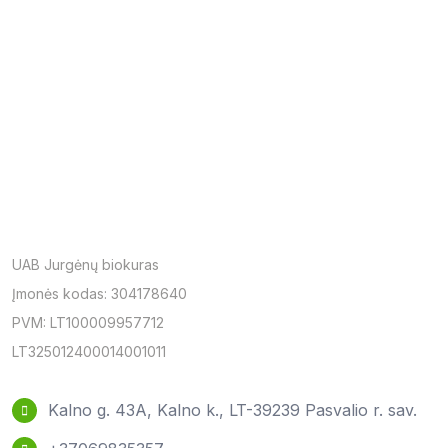
UAB Jurgėnų biokuras
Įmonės kodas: 304178640
PVM: LT100009957712
LT325012400014001011
Kalno g. 43A, Kalno k., LT-39239 Pasvalio r. sav.