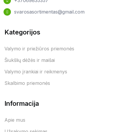
+37069835357
svarosasortimentas@gmail.com
Kategorijos
Valymo ir priežiūros priemonės
Šiukšlių dėžės ir maišai
Valymo įrankiai ir reikmenys
Skalbimo priemonės
Informacija
Apie mus
Užsakymo sekimas