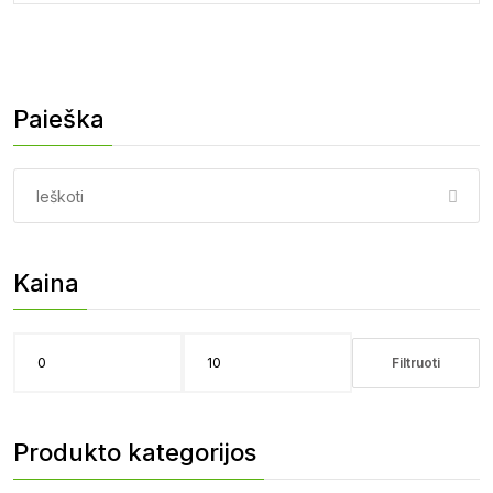
Paieška
Paieška:
Kaina
Filtruoti
Min
Maks
kaina
kaina
Produkto kategorijos