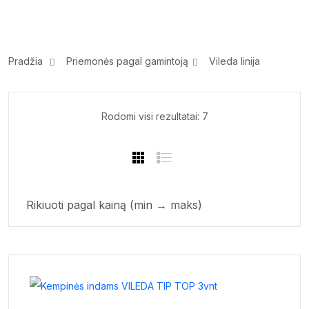
Pradžia
Priemonės pagal gamintoją
Vileda linija
Sorted
Rodomi visi rezultatai: 7
by
price:
low
to
high