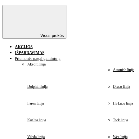
Visos prekės
AKCIJOS
IŠPARDAVIMAS
Priemonės pagal gamintoją
Aksoft linija
Astonish linija
Dolphin linija
Draco linija
Faren linija
Hi-Labs linija
Koslita linija
Tork linija
Vileda linija
Wex linija