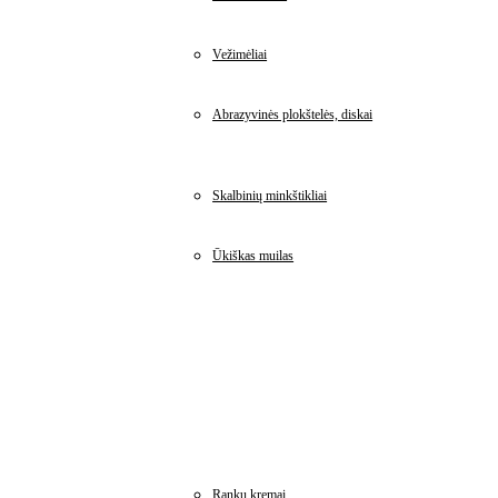
Vežimėliai
Abrazyvinės plokštelės, diskai
Skalbinių minkštikliai
Ūkiškas muilas
Rankų kremai