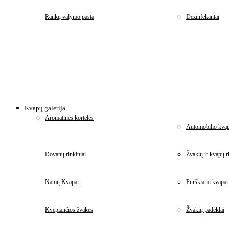
Rankų valymo pasta
Dezinfekantai
Kvapų galerija
Aromatinės kortelės
Automobilio kvap
Dovanų rinkiniai
Žvakių ir kvapų ri
Namų Kvapai
Purškiami kvapai
Kvepiančios žvakės
Žvakių padėklai