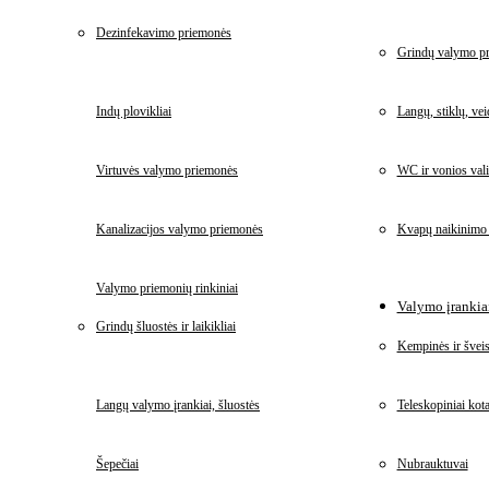
Dezinfekavimo priemonės
Grindų valymo p
Indų plovikliai
Langų, stiklų, ve
Virtuvės valymo priemonės
WC ir vonios vali
Kanalizacijos valymo priemonės
Kvapų naikinimo
Valymo priemonių rinkiniai
Valymo įrankiai
Grindų šluostės ir laikikliai
Kempinės ir šveis
Langų valymo įrankiai, šluostės
Teleskopiniai kota
Šepečiai
Nubrauktuvai