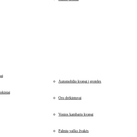
ai
Automobilio kvapai į groteles
nkiniai
Oro drėkintuvai
Vonios kambario kvapai
Palmių vaško žvakės