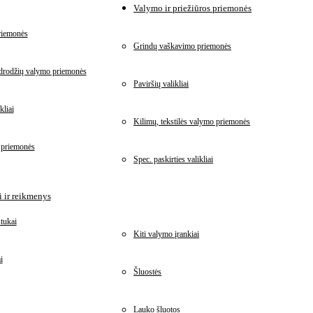
Valymo ir priežiūros priemonės
riemonės
Grindų vaškavimo priemonės
idrodžių valymo priemonės
Paviršių valikliai
kliai
Kilimų, tekstilės valymo priemonės
 priemonės
Spec. paskirties valikliai
 ir reikmenys
tukai
Kiti valymo įrankiai
i
Šluostės
Lauko šluotos