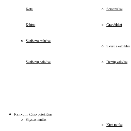
Kotai
Semtuvėliai
Kibirai
Grandikliai
Skalbimo milteliai
Skysti skalbikliai
Skalbinių balikliai
Dėmių valikliai
Rankų ir kūno priežiūra
Skystas muilas
Kieti muilai