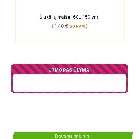
Šiukšlių maišai 60L / 50 vnt.
(
1,40
€
)
SU PVM
URMO PASIŪLYMAI
Dovanų rinkiniai