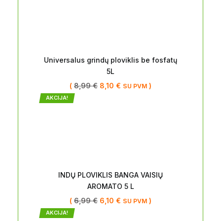
Universalus grindų ploviklis be fosfatų
5L
(
8,99
€
8,10
€
)
SU PVM
AKCIJA!
INDŲ PLOVIKLIS BANGA VAISIŲ
AROMATO 5 L
(
6,99
€
6,10
€
)
SU PVM
AKCIJA!