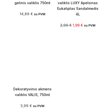
gelinis valiklis 750ml
valiklis LUXY Apelsinas
Eukaliptas Sandalmedis
14,89
€
4L
su PVM
2,99
€
1,99
€
su PVM
Dekoratyvinio akmens
valiklis VALIS, 750ml
3,99
€
su PVM