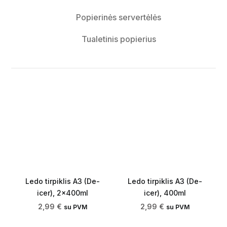
Popierinės servertėlės
Tualetinis popierius
Ledo tirpiklis A3 (De-
Ledo tirpiklis A3 (De-
icer), 2x400ml
icer), 400ml
2,99
€
2,99
€
su PVM
su PVM