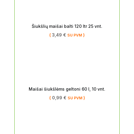
Šiukšlių maišai balti 120 ltr 25 vnt.
(
3,49
€
)
SU PVM
Maišai šiukšlėms geltoni 60 l, 10 vnt.
(
0,99
€
)
SU PVM