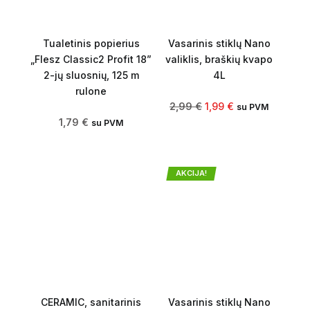
Tualetinis popierius
Vasarinis stiklų Nano
„Flesz Classic2 Profit 18”
valiklis, braškių kvapo
2-jų sluosnių, 125 m
4L
rulone
2,99
€
1,99
€
su PVM
1,79
€
su PVM
AKCIJA!
CERAMIC, sanitarinis
Vasarinis stiklų Nano