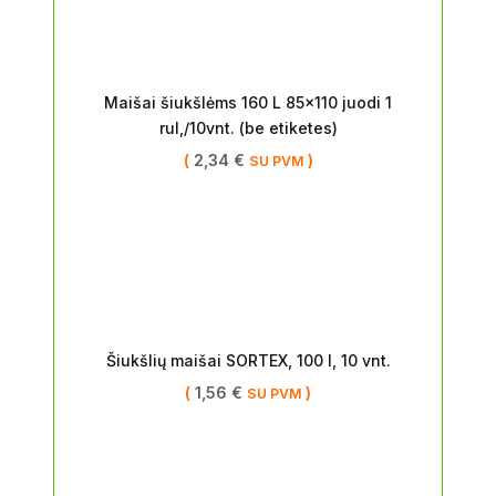
Maišai šiukšlėms 160 L 85×110 juodi 1
rul,/10vnt. (be etiketes)
(
2,34
€
)
SU PVM
Šiukšlių maišai SORTEX, 100 l, 10 vnt.
(
1,56
€
)
SU PVM