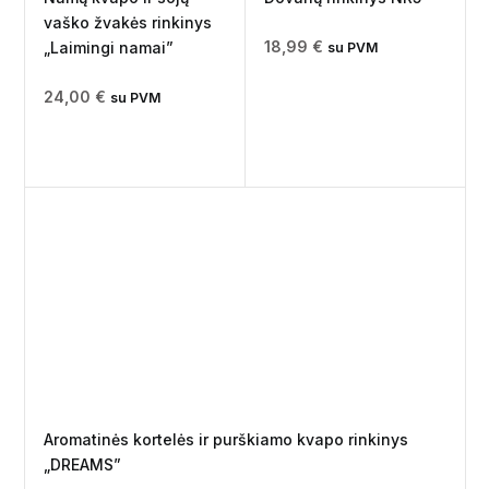
vaško žvakės rinkinys
18,99
€
„Laimingi namai”
su PVM
24,00
€
su PVM
Aromatinės kortelės ir purškiamo kvapo rinkinys
„DREAMS”