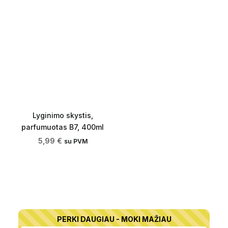
Lyginimo skystis,
parfumuotas B7, 400ml
5,99
€
su PVM
PERKI DAUGIAU - MOKI MAŽIAU