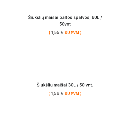
Šiukšlių maišai baltos spalvos, 60L /
50vnt
(
1,55
€
)
SU PVM
Šiukšlių maišai 30L / 50 vnt.
(
1,56
€
)
SU PVM