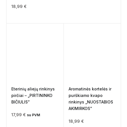
18,99
€
Eterinių aliejų rinkinys
Aromatinės kortelės ir
pirčiai – „PIRTININKO
purškiamo kvapo
BIČIULIS”
rinkinys „NUOSTABIOS
AKIMIRKOS”
17,99
€
su PVM
18,99
€