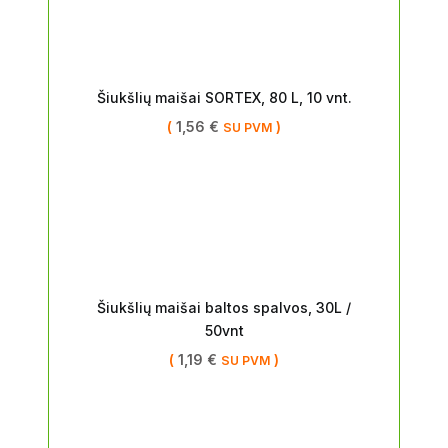
Šiukšlių maišai SORTEX, 80 L, 10 vnt.
(
1,56
€
)
SU PVM
Šiukšlių maišai baltos spalvos, 30L /
50vnt
(
1,19
€
)
SU PVM