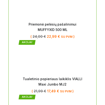
Priemonė pelėsių pašalinimui
MUFFYXID 500 ML
(
24,00
€
22,99
€
)
SU PVM
AKCIJA!
Tualetinio popieriaus laikiklis VIALLI
Maxi Jumbo MJ2
(
21,99
€
17,49
€
)
SU PVM
AKCIJA!