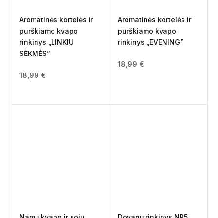
Aromatinės kortelės ir
Aromatinės kortelės ir
purškiamo kvapo
purškiamo kvapo
rinkinys „LINKIU
rinkinys „EVENING”
SĖKMĖS”
18,99
€
18,99
€
Namų kvapo ir sojų
Dovanų rinkinys NR5