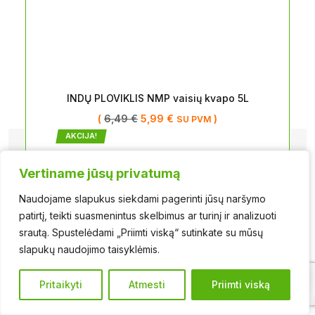
INDŲ PLOVIKLIS NMP vaisių kvapo 5L
(
6,49
€
5,99
€
)
SU PVM
AKCIJA!
Vertiname jūsų privatumą
Vertiname jūsų privatumą
Naudojame slapukus siekdami pagerinti jūsų naršymo
Naudojame slapukus siekdami pagerinti jūsų naršymo
patirtį, teikti suasmenintus skelbimus ar turinį ir analizuoti
patirtį, teikti suasmenintus skelbimus ar turinį ir analizuoti
srautą. Spustelėdami „Priimti viską“ sutinkate su mūsų
srautą. Spustelėdami „Priimti viską“ sutinkate su mūsų
Universalus nukalkintojas FAREN EASY
slapukų naudojimo taisyklėmis.
slapukų naudojimo taisyklėmis.
0
DESCALER 500ml
(
6,50
€
5,99
€
)
SU PVM
Pritaikyti
Pritaikyti
Atmesti
Atmesti
Priimti viską
Priimti viską
AKCIJA!