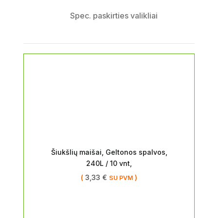
Spec. paskirties valikliai
Šiukšlių maišai, Geltonos spalvos,
240L / 10 vnt,
(
3,33
€
)
SU PVM