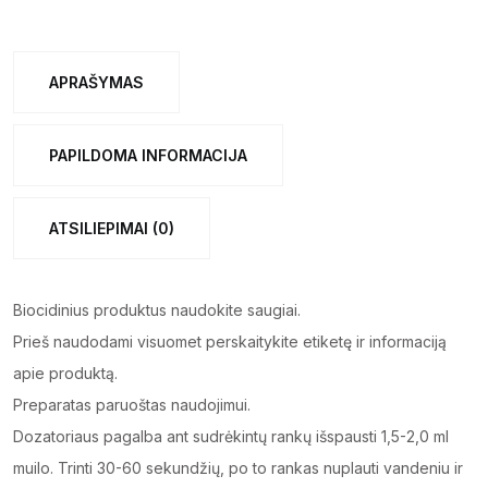
SMD-
11,
500
APRAŠYMAS
ml
quantity
PAPILDOMA INFORMACIJA
ATSILIEPIMAI (0)
Biocidinius produktus naudokite saugiai.
Prieš naudodami visuomet perskaitykite etiketę ir informaciją
apie produktą.
Preparatas paruoštas naudojimui.
Dozatoriaus pagalba ant sudrėkintų rankų išspausti 1,5-2,0 ml
muilo. Trinti 30-60 sekundžių, po to rankas nuplauti vandeniu ir