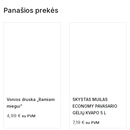
Panašios prekės
Vonios druska „Ramiam
SKYSTAS MUILAS
miegui”
ECONOMY PAVASARIO
GĖLIŲ KVAPO 5 L
4,99
€
su PVM
7,19
€
su PVM