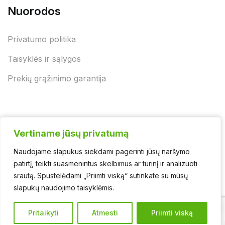
Nuorodos
Privatumo politika
Taisyklės ir sąlygos
Prekių grąžinimo garantija
Vertiname jūsų privatumą
Vertiname jūsų privatumą
Naudojame slapukus siekdami pagerinti jūsų naršymo
Naudojame slapukus siekdami pagerinti jūsų naršymo
© 2025 - UAB "Jurgėnų biokuras" | Švaros asortimentas
patirtį, teikti suasmenintus skelbimus ar turinį ir analizuoti
patirtį, teikti suasmenintus skelbimus ar turinį ir analizuoti
srautą. Spustelėdami „Priimti viską“ sutinkate su mūsų
srautą. Spustelėdami „Priimti viską“ sutinkate su mūsų
slapukų naudojimo taisyklėmis.
slapukų naudojimo taisyklėmis.
0
Pritaikyti
Pritaikyti
Atmesti
Atmesti
Priimti viską
Priimti viską