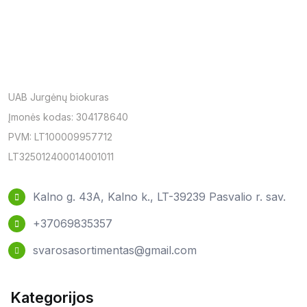
UAB Jurgėnų biokuras
Įmonės kodas: 304178640
PVM: LT100009957712
LT325012400014001011
Kalno g. 43A, Kalno k., LT-39239 Pasvalio r. sav.
+37069835357
svarosasortimentas@gmail.com
Kategorijos