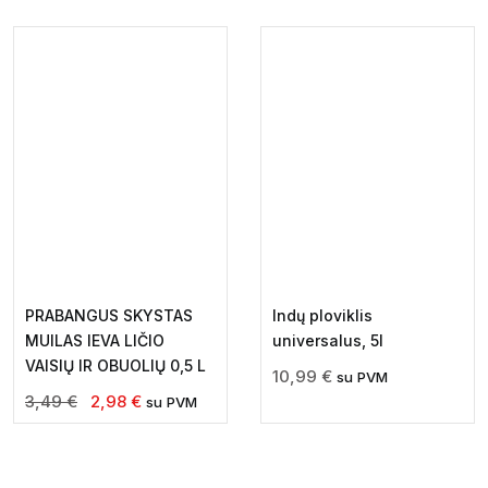
PRABANGUS SKYSTAS
Indų ploviklis
MUILAS IEVA LIČIO
universalus, 5l
VAISIŲ IR OBUOLIŲ 0,5 L
10,99
€
su PVM
Original
Current
3,49
€
2,98
€
su PVM
price
price
was:
is:
3,49 €.
2,98 €.