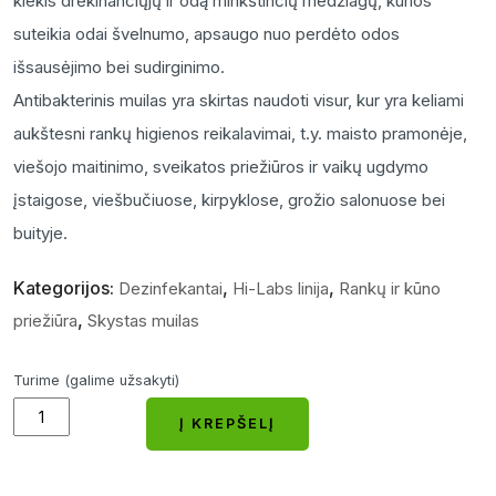
kiekis drėkinančiųjų ir odą minkštinčių medžiagų, kurios
suteikia odai švelnumo, apsaugo nuo perdėto odos
išsausėjimo bei sudirginimo.
Antibakterinis muilas yra skirtas naudoti visur, kur yra keliami
aukštesni rankų higienos reikalavimai, t.y. maisto pramonėje,
viešojo maitinimo, sveikatos priežiūros ir vaikų ugdymo
įstaigose, viešbučiuose, kirpyklose, grožio salonuose bei
buityje.
Kategorijos:
,
,
Dezinfekantai
Hi-Labs linija
Rankų ir kūno
,
priežiūra
Skystas muilas
Turime (galime užsakyti)
Antibakterinis
Į KREPŠELĮ
skystas
Į KREPŠELĮ
muilas