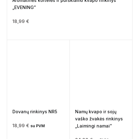
Aromatinės kortelės ir purškiamo kvapo rinkinys
„EVENING”
18,99
€
Dovanų rinkinys NR5
Namų kvapo ir sojų
vaško žvakės rinkinys
18,99
€
„Laimingi namai”
su PVM