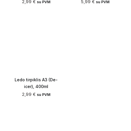
2,99
€
5,99
€
su PVM
su PVM
Ledo tirpiklis A3 (De-
icer), 400ml
2,99
€
su PVM