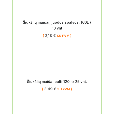
Šiukšlių maišai, juodos spalvos, 160L /
10 vnt
(
2,18
€
)
SU PVM
Šiukšlių maišai balti 120 ltr 25 vnt.
(
3,49
€
)
SU PVM