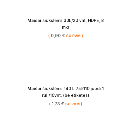
Maišai šiukšlėms 30L/20 vnt, HDPE, 8
mkr
(
0,90
€
)
SU PVM
Maišai šiukšlėms 140 L 75×110 juodi 1
rul,/10vnt. (be etiketes)
(
1,73
€
)
SU PVM