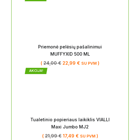
Priemonė pelėsių pašalinimui
MUFFYXID 500 ML
(
24,00
€
22,99
€
)
SU PVM
AKCIJA!
Tualetinio popieriaus laikiklis VIALLI
Maxi Jumbo MJ2
(
21,99
€
17,49
€
)
SU PVM