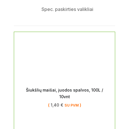
Spec. paskirties valikliai
Šiukšlių maišai, juodos spalvos, 100L /
10vnt
(
1,40
€
)
SU PVM