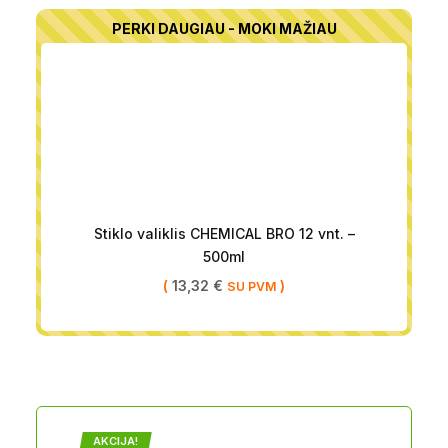
PERKI DAUGIAU - MOKI MAŽIAU
Stiklo valiklis CHEMICAL BRO 12 vnt. –
500ml
(
13,32
€
)
SU PVM
AKCIJA!