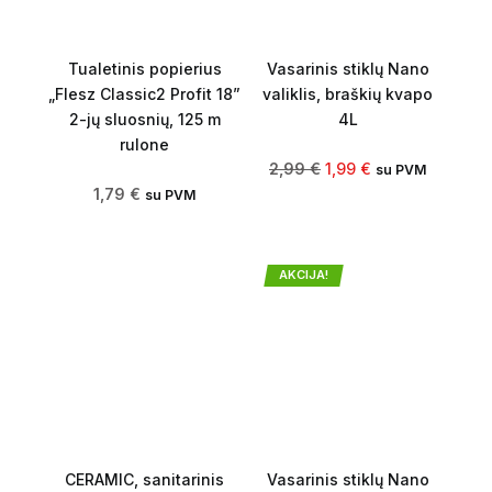
Tualetinis popierius
Vasarinis stiklų Nano
„Flesz Classic2 Profit 18”
valiklis, braškių kvapo
2-jų sluosnių, 125 m
4L
rulone
2,99
€
1,99
€
su PVM
1,79
€
su PVM
AKCIJA!
CERAMIC, sanitarinis
Vasarinis stiklų Nano