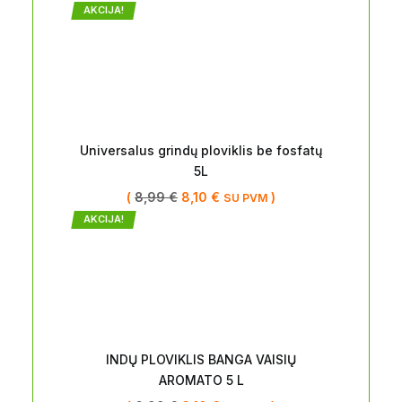
AKCIJA!
Universalus grindų ploviklis be fosfatų
5L
(
8,99
€
8,10
€
)
SU PVM
AKCIJA!
INDŲ PLOVIKLIS BANGA VAISIŲ
AROMATO 5 L