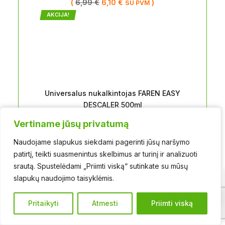
(
6,99
€
6,10
€
)
SU PVM
AKCIJA!
Universalus nukalkintojas FAREN EASY
DESCALER 500ml
(
6,50
€
5,99
€
)
SU PVM
Vertiname jūsų privatumą
Vertiname jūsų privatumą
AKCIJA!
Naudojame slapukus siekdami pagerinti jūsų naršymo
Naudojame slapukus siekdami pagerinti jūsų naršymo
patirtį, teikti suasmenintus skelbimus ar turinį ir analizuoti
patirtį, teikti suasmenintus skelbimus ar turinį ir analizuoti
srautą. Spustelėdami „Priimti viską“ sutinkate su mūsų
srautą. Spustelėdami „Priimti viską“ sutinkate su mūsų
slapukų naudojimo taisyklėmis.
slapukų naudojimo taisyklėmis.
1
Pritaikyti
Pritaikyti
Atmesti
Atmesti
Priimti viską
Priimti viską
INDŲ PLOVIKLIS NMP vaisių kvapo 5L
(
6,49
€
5,99
€
)