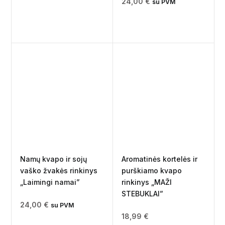
24,00
€
su PVM
Namų kvapo ir sojų
Aromatinės kortelės ir
vaško žvakės rinkinys
purškiamo kvapo
„Laimingi namai”
rinkinys „MAŽI
STEBUKLAI”
24,00
€
su PVM
18,99
€