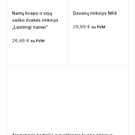
Namų kvapo ir sojų
Dovanų rinkinys NR4
vaško žvakės rinkinys
29,99
€
„Laimingi namai”
su PVM
26,46
€
su PVM