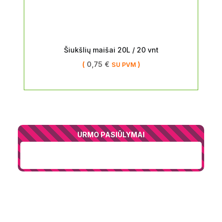
Šiukšlių maišai 20L / 20 vnt
(
0,75
€
)
SU PVM
URMO PASIŪLYMAI