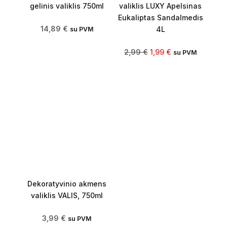
gelinis valiklis 750ml
valiklis LUXY Apelsinas
Eukaliptas Sandalmedis
14,89
€
4L
su PVM
2,99
€
1,99
€
su PVM
Dekoratyvinio akmens
valiklis VALIS, 750ml
3,99
€
su PVM