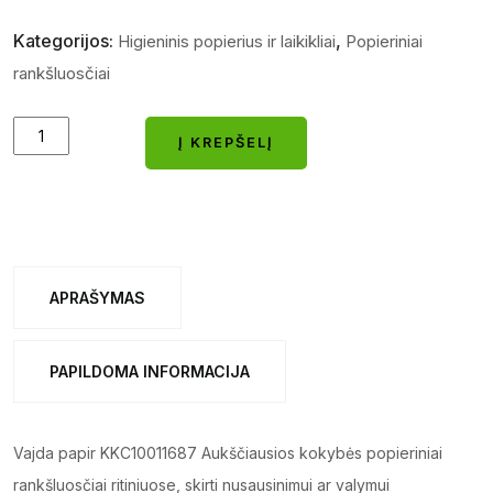
Kategorijos:
,
Higieninis popierius ir laikikliai
Popieriniai
rankšluosčiai
Ruloninis
Į KREPŠELĮ
popierius
Į KREPŠELĮ
analogas
KATRIN
475505
Basic
APRAŠYMAS
S
baltas
PAPILDOMA INFORMACIJA
Vaida
paper
KK
Vajda papir KKC10011687 Aukščiausios kokybės popieriniai
quantity
rankšluosčiai ritiniuose, skirti nusausinimui ar valymui