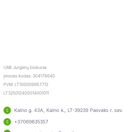
UAB Jurgėnų biokuras
Įmonės kodas: 304178640
PVM: LT100009957712
LT325012400014001011
Kalno g. 43A, Kalno k., LT-39239 Pasvalio r. sav.
+37069835357