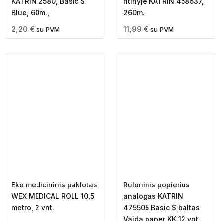
KATRIN 2580, Basic S
ritinyje KATRIN 458637,
Blue, 60m.,
260m.
2,20
€
11,99
€
su PVM
su PVM
Eko medicininis paklotas
Ruloninis popierius
WEX MEDICAL ROLL 10,5
analogas KATRIN
metro, 2 vnt.
475505 Basic S baltas
Vaida paper KK 12 vnt.