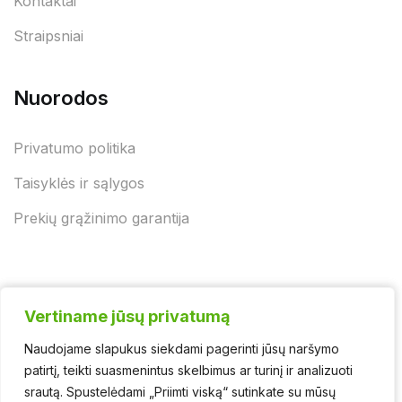
Kontaktai
Straipsniai
Nuorodos
Privatumo politika
Taisyklės ir sąlygos
Prekių grąžinimo garantija
Vertiname jūsų privatumą
Vertiname jūsų privatumą
Naudojame slapukus siekdami pagerinti jūsų naršymo
Naudojame slapukus siekdami pagerinti jūsų naršymo
© 2025 - UAB "Jurgėnų biokuras" | Švaros asortimentas
patirtį, teikti suasmenintus skelbimus ar turinį ir analizuoti
patirtį, teikti suasmenintus skelbimus ar turinį ir analizuoti
srautą. Spustelėdami „Priimti viską“ sutinkate su mūsų
srautą. Spustelėdami „Priimti viską“ sutinkate su mūsų