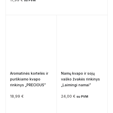
su PVM
Aromatinės kortelės ir
Namų kvapo ir sojų
purškiamo kvapo
vaško žvakės rinkinys
rinkinys „PRECIOUS”
„Laimingi namai”
18,99
€
24,00
€
su PVM