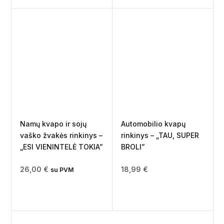
Namų kvapo ir sojų
Automobilio kvapų
vaško žvakės rinkinys –
rinkinys – „TAU, SUPER
„ESI VIENINTELĖ TOKIA”
BROLI”
26,00
€
18,99
€
su PVM