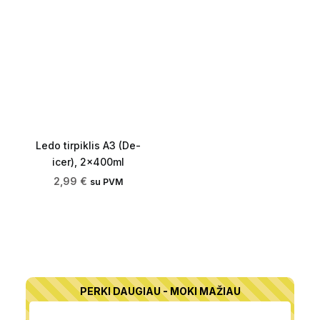
Ledo tirpiklis A3 (De-
icer), 2x400ml
2,99
€
su PVM
PERKI DAUGIAU - MOKI MAŽIAU