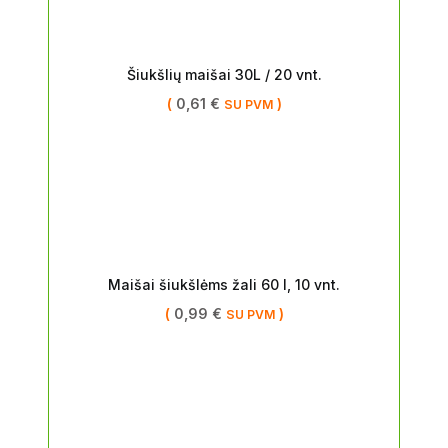
Šiukšlių maišai 30L / 20 vnt.
(
0,61
€
)
SU PVM
Maišai šiukšlėms žali 60 l, 10 vnt.
(
0,99
€
)
SU PVM