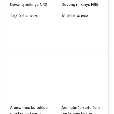
Dovanų rinkinys NR2
Dovanų rinkinys NR5
24,99
€
18,99
€
su PVM
su PVM
Aromatinės kortelės ir
Aromatinės kortelės ir
purškiamo kvapo
purškiamo kvapo