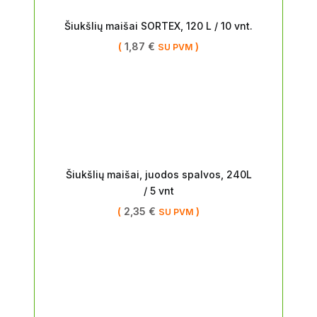
Šiukšlių maišai SORTEX, 120 L / 10 vnt.
(
1,87
€
)
SU PVM
Šiukšlių maišai, juodos spalvos, 240L
/ 5 vnt
(
2,35
€
)
SU PVM