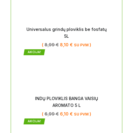
Universalus grindų ploviklis be fosfatų
5L
(
8,99
€
8,10
€
)
SU PVM
AKCIJA!
INDŲ PLOVIKLIS BANGA VAISIŲ
AROMATO 5 L
(
6,99
€
6,10
€
)
SU PVM
AKCIJA!