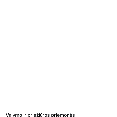
Trečias nemokamai!
INDŲ PLOVIKLIS BIX 750ml
Pirkti dabar
6 už 5 kainą!
Šeštas nemokamai!
WC ŽELĖ SU CHLORU 1L
Pirkti dabar
Valymo ir priežiūros priemonės