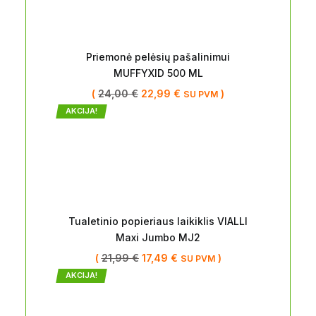
Priemonė pelėsių pašalinimui
MUFFYXID 500 ML
(
24,00
€
22,99
€
)
SU PVM
AKCIJA!
Tualetinio popieriaus laikiklis VIALLI
Maxi Jumbo MJ2
(
21,99
€
17,49
€
)
SU PVM
AKCIJA!