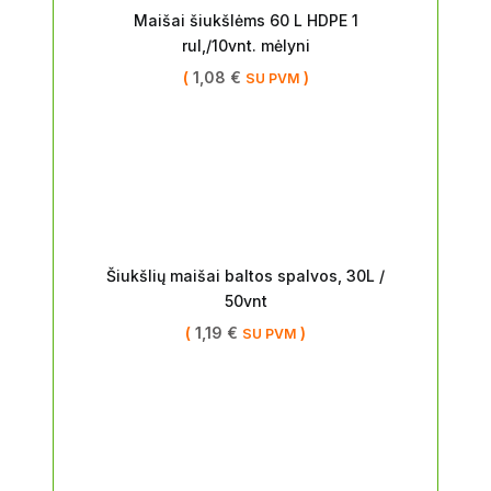
Maišai šiukšlėms 60 L HDPE 1
rul,/10vnt. mėlyni
(
1,08
€
)
SU PVM
Šiukšlių maišai baltos spalvos, 30L /
50vnt
(
1,19
€
)
SU PVM