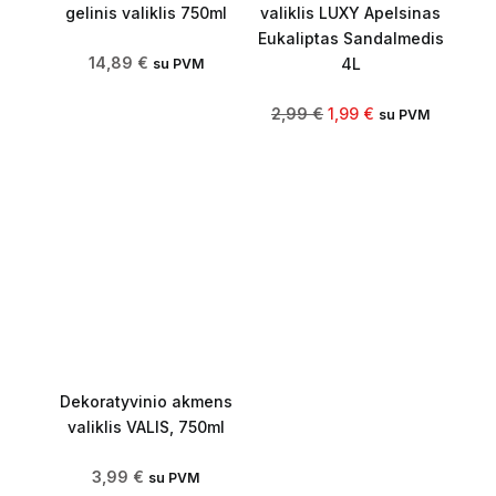
gelinis valiklis 750ml
valiklis LUXY Apelsinas
Eukaliptas Sandalmedis
14,89
€
4L
su PVM
2,99
€
1,99
€
su PVM
Dekoratyvinio akmens
valiklis VALIS, 750ml
3,99
€
su PVM