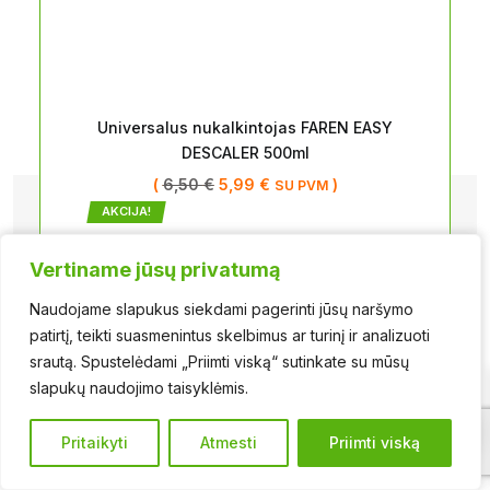
Universalus nukalkintojas FAREN EASY
DESCALER 500ml
(
6,50
€
5,99
€
)
SU PVM
AKCIJA!
Vertiname jūsų privatumą
Vertiname jūsų privatumą
Naudojame slapukus siekdami pagerinti jūsų naršymo
Naudojame slapukus siekdami pagerinti jūsų naršymo
patirtį, teikti suasmenintus skelbimus ar turinį ir analizuoti
patirtį, teikti suasmenintus skelbimus ar turinį ir analizuoti
srautą. Spustelėdami „Priimti viską“ sutinkate su mūsų
srautą. Spustelėdami „Priimti viską“ sutinkate su mūsų
INDŲ PLOVIKLIS NMP vaisių kvapo 5L
slapukų naudojimo taisyklėmis.
slapukų naudojimo taisyklėmis.
1
(
6,49
€
5,99
€
)
SU PVM
AKCIJA!
Pritaikyti
Pritaikyti
Atmesti
Atmesti
Priimti viską
Priimti viską