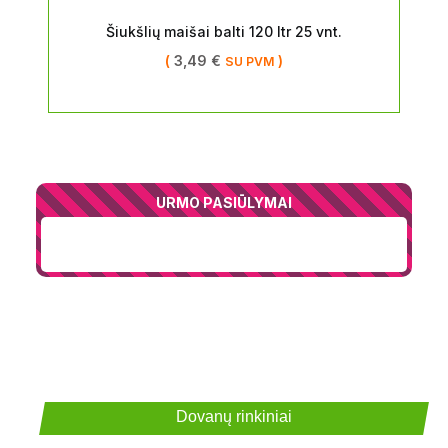
Šiukšlių maišai balti 120 ltr 25 vnt.
(
3,49
€
)
SU PVM
URMO PASIŪLYMAI
Dovanų rinkiniai