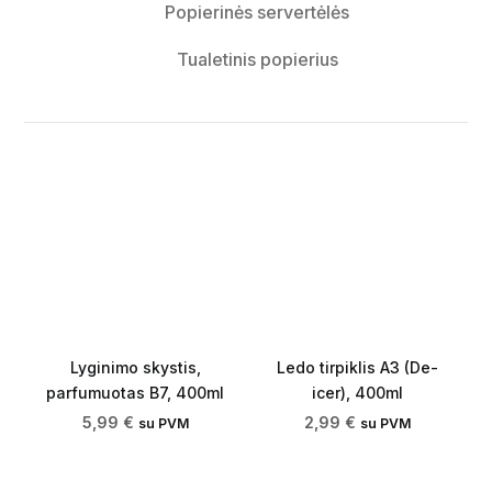
Popierinės servertėlės
Tualetinis popierius
Lyginimo skystis,
Ledo tirpiklis A3 (De-
parfumuotas B7, 400ml
icer), 400ml
5,99
€
2,99
€
su PVM
su PVM