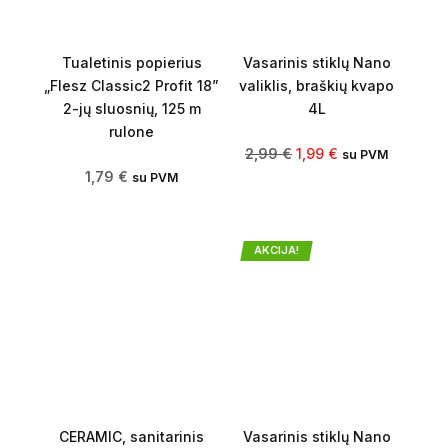
Tualetinis popierius
Vasarinis stiklų Nano
„Flesz Classic2 Profit 18”
valiklis, braškių kvapo
2-jų sluosnių, 125 m
4L
rulone
2,99
€
1,99
€
su PVM
1,79
€
su PVM
AKCIJA!
CERAMIC, sanitarinis
Vasarinis stiklų Nano