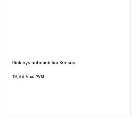
Rinkinys automobiliui Sensus
19,99
€
su PVM
3 už 2 kainą!