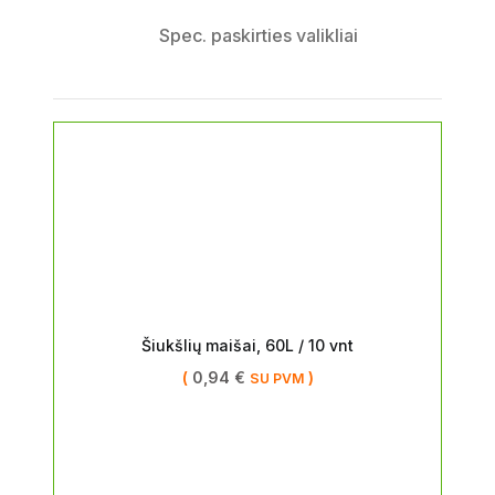
Spec. paskirties valikliai
Šiukšlių maišai, 60L / 10 vnt
(
0,94
€
)
SU PVM