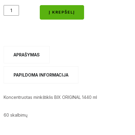
Koncentruotas
Į KREPŠELĮ
minkštiklis
Į KREPŠELĮ
BIX
ORIGINAL
1440
ml
APRAŠYMAS
quantity
PAPILDOMA INFORMACIJA
Koncentruotas minkštiklis BIX ORIGINAL 1440 ml
60 skalbimų