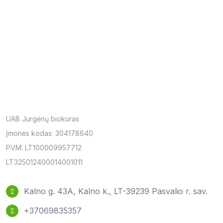
UAB Jurgėnų biokuras
Įmonės kodas: 304178640
PVM: LT100009957712
LT325012400014001011
Kalno g. 43A, Kalno k., LT-39239 Pasvalio r. sav.
+37069835357