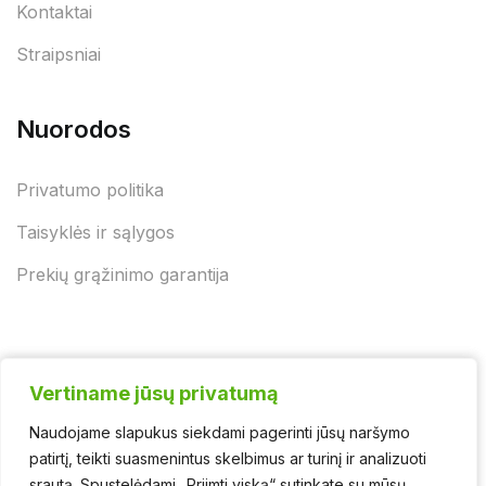
Kontaktai
Straipsniai
Nuorodos
Privatumo politika
Taisyklės ir sąlygos
Prekių grąžinimo garantija
Vertiname jūsų privatumą
Vertiname jūsų privatumą
Naudojame slapukus siekdami pagerinti jūsų naršymo
Naudojame slapukus siekdami pagerinti jūsų naršymo
© 2025 - UAB "Jurgėnų biokuras" | Švaros asortimentas
patirtį, teikti suasmenintus skelbimus ar turinį ir analizuoti
patirtį, teikti suasmenintus skelbimus ar turinį ir analizuoti
srautą. Spustelėdami „Priimti viską“ sutinkate su mūsų
srautą. Spustelėdami „Priimti viską“ sutinkate su mūsų