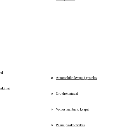
ai
Automobilio kvapai į groteles
nkiniai
Oro drėkintuvai
Vonios kambario kvapai
Palmių vaško žvakės