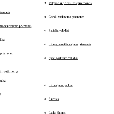
Valymo ir priežiūros priemonės
riemonės
Grindų vaškavimo priemonės
idrodžių valymo priemonės
Paviršių valikliai
kliai
Kilimų, tekstilės valymo priemonės
 priemonės
Spec. paskirties valikliai
 ir reikmenys
tukai
Kiti valymo įrankiai
i
Šluostės
Lauko šluotos