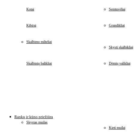
Kotai
Semtuvėliai
Kibirai
Grandikliai
Skalbimo milteliai
Skysti skalbikliai
Skalbinių balikliai
Dėmių valikliai
Rankų ir kūno priežiūra
Skystas muilas
Kieti muilai