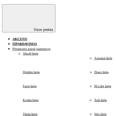
Visos prekės
AKCIJOS
IŠPARDAVIMAS
Priemonės pagal gamintoją
Aksoft linija
Astonish linija
Dolphin linija
Draco linija
Faren linija
Hi-Labs linija
Koslita linija
Tork linija
Vileda linija
Wex linija