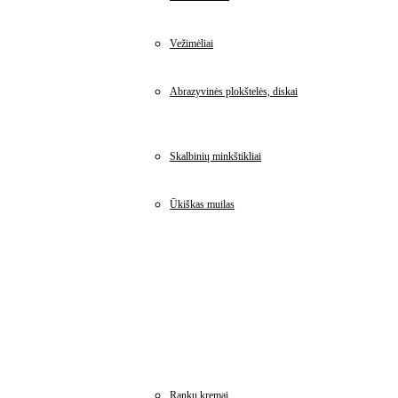
Vežimėliai
Abrazyvinės plokštelės, diskai
Skalbinių minkštikliai
Ūkiškas muilas
Rankų kremai