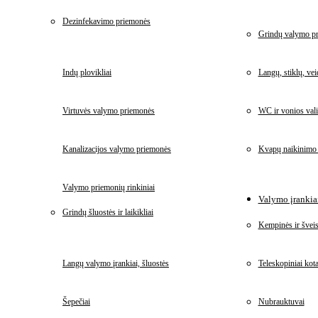
Dezinfekavimo priemonės
Grindų valymo p
Indų plovikliai
Langų, stiklų, ve
Virtuvės valymo priemonės
WC ir vonios vali
Kanalizacijos valymo priemonės
Kvapų naikinimo
Valymo priemonių rinkiniai
Valymo įrankiai
Grindų šluostės ir laikikliai
Kempinės ir šveis
Langų valymo įrankiai, šluostės
Teleskopiniai kota
Šepečiai
Nubrauktuvai