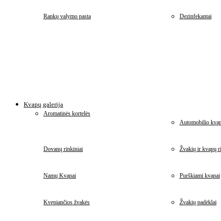
Rankų valymo pasta
Dezinfekantai
Kvapų galerija
Aromatinės kortelės
Automobilio kvap
Dovanų rinkiniai
Žvakių ir kvapų ri
Namų Kvapai
Purškiami kvapai
Kvepiančios žvakės
Žvakių padėklai