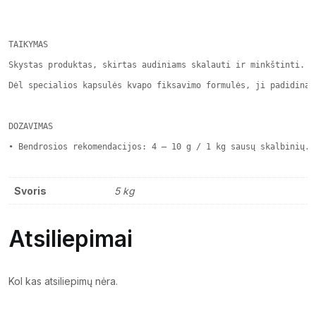
TAIKYMAS

Skystas produktas, skirtas audiniams skalauti ir minkštinti.

Dėl specialios kapsulės kvapo fiksavimo formulės, ji padidina 
DOZAVIMAS

• Bendrosios rekomendacijos: 4 – 10 g / 1 kg sausų skalbinių.
Svoris
5 kg
Atsiliepimai
Kol kas atsiliepimų nėra.