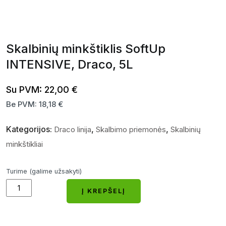
Skalbinių minkštiklis SoftUp
INTENSIVE, Draco, 5L
Su PVM:
22,00
€
Be PVM:
18,18
€
Kategorijos:
,
,
Draco linija
Skalbimo priemonės
Skalbinių
minkštikliai
Turime (galime užsakyti)
Skalbinių
Į KREPŠELĮ
minkštiklis
Į KREPŠELĮ
SoftUp