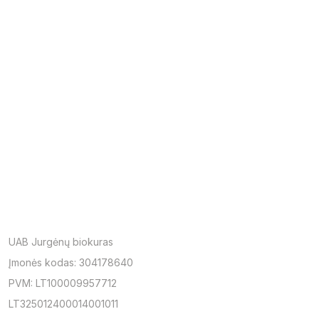
UAB Jurgėnų biokuras
Įmonės kodas: 304178640
PVM: LT100009957712
LT325012400014001011