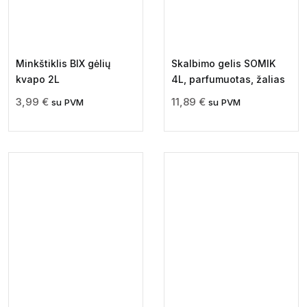
Minkštiklis BIX gėlių
Skalbimo gelis SOMIK
kvapo 2L
4L, parfumuotas, žalias
3,99
€
11,89
€
su PVM
su PVM