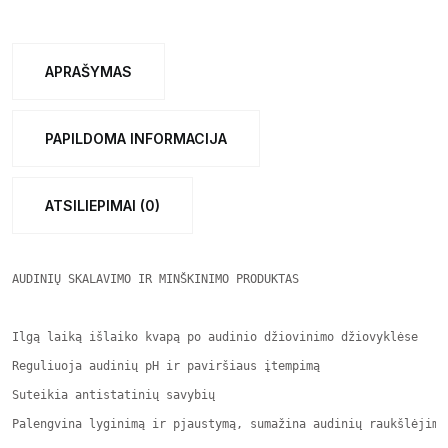
INTENSIVE,
Draco,
5L
APRAŠYMAS
quantity
PAPILDOMA INFORMACIJA
ATSILIEPIMAI (0)
AUDINIŲ SKALAVIMO IR MINŠKINIMO PRODUKTAS

Ilgą laiką išlaiko kvapą po audinio džiovinimo džiovyklėse

Reguliuoja audinių pH ir paviršiaus įtempimą

Suteikia antistatinių savybių

Palengvina lyginimą ir pjaustymą, sumažina audinių raukšlėjimąs