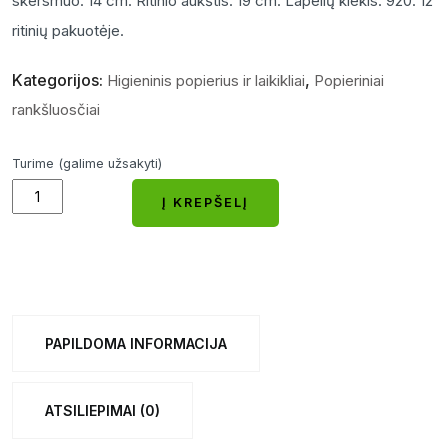
skersmuo: 14 cm. Ritinio aukštis: 19 cm. Lapelių kiekis: 920. 12
ritinių pakuotėje.
Kategorijos:
,
Higieninis popierius ir laikikliai
Popieriniai
rankšluosčiai
Turime (galime užsakyti)
POPIERINIS
Į KREPŠELĮ
RANKŠLUOSTIS
Į KREPŠELĮ
RL055
1
SL.
115
PAPILDOMA INFORMACIJA
M
CELIULIOZĖ
ATSILIEPIMAI (0)
quantity