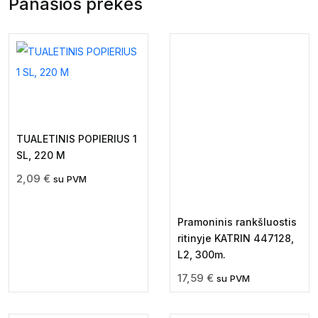
Panašios prekės
TUALETINIS POPIERIUS 1
SL, 220 M
2,09
€
su PVM
Pramoninis rankšluostis
ritinyje KATRIN 447128,
L2, 300m.
17,59
€
su PVM