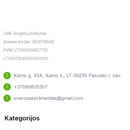
UAB Jurgėnų biokuras
Įmonės kodas: 304178640
PVM: LT100009957712
LT325012400014001011
Kalno g. 43A, Kalno k., LT-39239 Pasvalio r. sav.
+37069835357
svarosasortimentas@gmail.com
Kategorijos