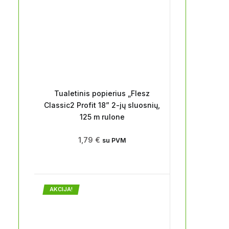
Tualetinis popierius „Flesz
Classic2 Profit 18” 2-jų sluosnių,
125 m rulone
1,79
€
su PVM
AKCIJA!