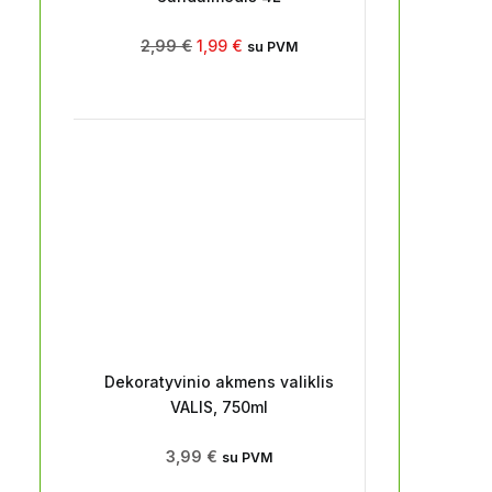
2,99
€
1,99
€
su PVM
Dekoratyvinio akmens valiklis
VALIS, 750ml
3,99
€
su PVM