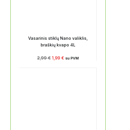
Vasarinis stiklų Nano valiklis,
braškių kvapo 4L
2,99
€
1,99
€
su PVM