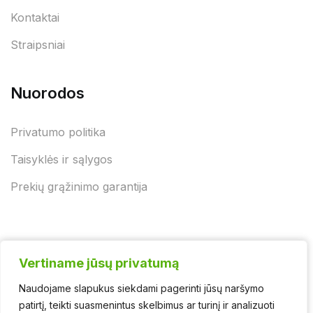
Kontaktai
Straipsniai
Nuorodos
Privatumo politika
Taisyklės ir sąlygos
Prekių grąžinimo garantija
Vertiname jūsų privatumą
Vertiname jūsų privatumą
Naudojame slapukus siekdami pagerinti jūsų naršymo
Naudojame slapukus siekdami pagerinti jūsų naršymo
© 2025 - UAB "Jurgėnų biokuras" | Švaros asortimentas
patirtį, teikti suasmenintus skelbimus ar turinį ir analizuoti
patirtį, teikti suasmenintus skelbimus ar turinį ir analizuoti