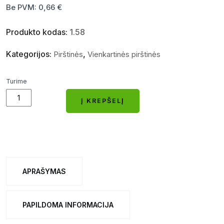
Be PVM:
0,66
€
Produkto kodas:
1.58
Kategorijos:
,
Pirštinės
Vienkartinės pirštinės
Turime
Vienkartinės
Į KREPŠELĮ
nitrilinės
Į KREPŠELĮ
pirštinės
10
vnt.
L
APRAŠYMAS
dydis
quantity
PAPILDOMA INFORMACIJA