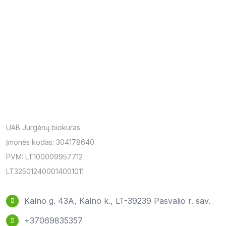
UAB Jurgėnų biokuras
Įmonės kodas: 304178640
PVM: LT100009957712
LT325012400014001011
Kalno g. 43A, Kalno k., LT-39239 Pasvalio r. sav.
+37069835357