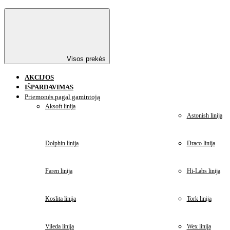
Visos prekės
AKCIJOS
IŠPARDAVIMAS
Priemonės pagal gamintoją
Aksoft linija
Astonish linija
Dolphin linija
Draco linija
Faren linija
Hi-Labs linija
Koslita linija
Tork linija
Vileda linija
Wex linija