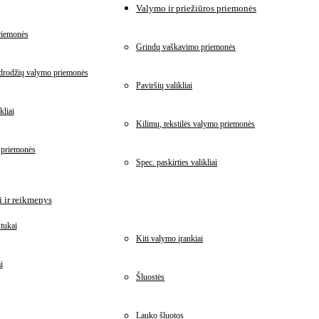
Valymo ir priežiūros priemonės
riemonės
Grindų vaškavimo priemonės
idrodžių valymo priemonės
Paviršių valikliai
kliai
Kilimų, tekstilės valymo priemonės
 priemonės
Spec. paskirties valikliai
 ir reikmenys
tukai
Kiti valymo įrankiai
i
Šluostės
Lauko šluotos