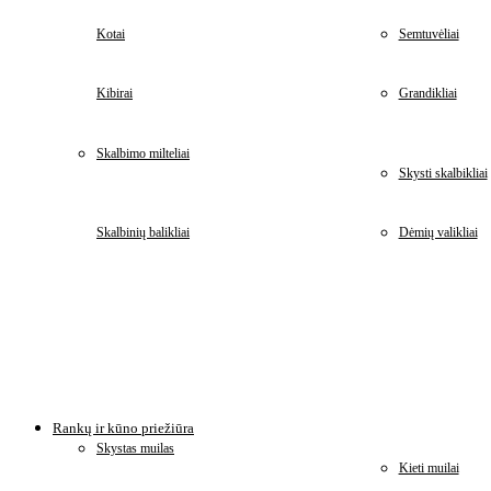
Kotai
Semtuvėliai
Kibirai
Grandikliai
Skalbimo milteliai
Skysti skalbikliai
Skalbinių balikliai
Dėmių valikliai
Rankų ir kūno priežiūra
Skystas muilas
Kieti muilai