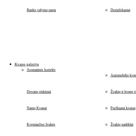
Rankų valymo pasta
Dezinfekantai
Kvapų galerija
Aromatinės kortelės
Automobilio kvap
Dovanų rinkiniai
Žvakių ir kvapų ri
Namų Kvapai
Purškiami kvapai
Kvepiančios žvakės
Žvakių padėklai