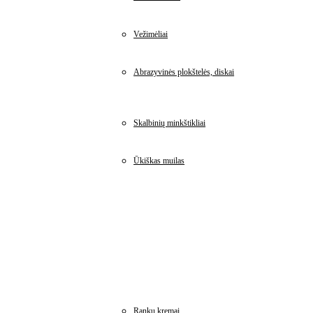
Vežimėliai
Abrazyvinės plokštelės, diskai
Skalbinių minkštikliai
Ūkiškas muilas
Rankų kremai