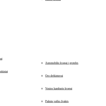
ai
Automobilio kvapai į groteles
nkiniai
Oro drėkintuvai
Vonios kambario kvapai
Palmių vaško žvakės