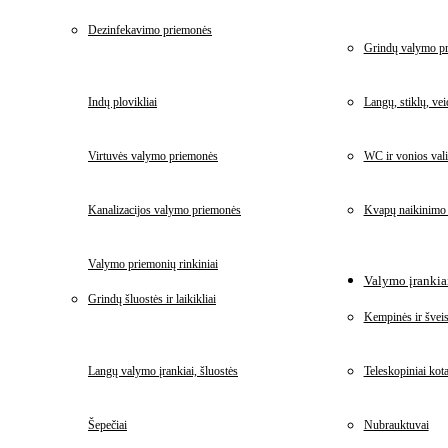
Dezinfekavimo priemonės
Grindų valymo p
Indų plovikliai
Langų, stiklų, ve
Virtuvės valymo priemonės
WC ir vonios vali
Kanalizacijos valymo priemonės
Kvapų naikinimo
Valymo priemonių rinkiniai
Valymo įrankiai
Grindų šluostės ir laikikliai
Kempinės ir šveis
Langų valymo įrankiai, šluostės
Teleskopiniai kota
Šepečiai
Nubrauktuvai