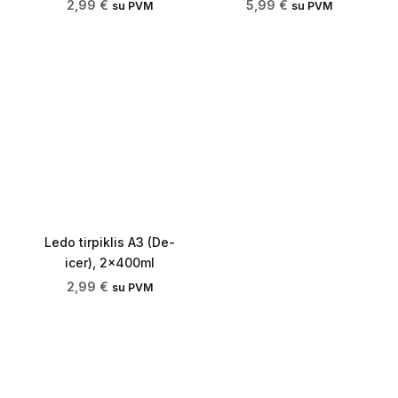
2,99
€
5,99
€
su PVM
su PVM
Ledo tirpiklis A3 (De-
icer), 2x400ml
2,99
€
su PVM