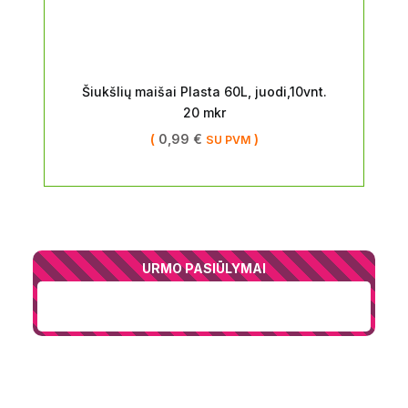
Šiukšlių maišai Plasta 60L, juodi,10vnt.
20 mkr
(
0,99
€
)
SU PVM
URMO PASIŪLYMAI