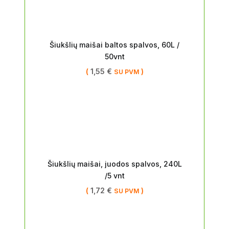
Šiukšlių maišai baltos spalvos, 60L /
50vnt
(
1,55
€
)
SU PVM
Šiukšlių maišai, juodos spalvos, 240L
/5 vnt
(
1,72
€
)
SU PVM