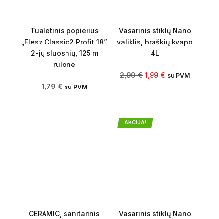
Tualetinis popierius
Vasarinis stiklų Nano
„Flesz Classic2 Profit 18”
valiklis, braškių kvapo
2-jų sluosnių, 125 m
4L
rulone
2,99
€
1,99
€
su PVM
1,79
€
su PVM
AKCIJA!
CERAMIC, sanitarinis
Vasarinis stiklų Nano