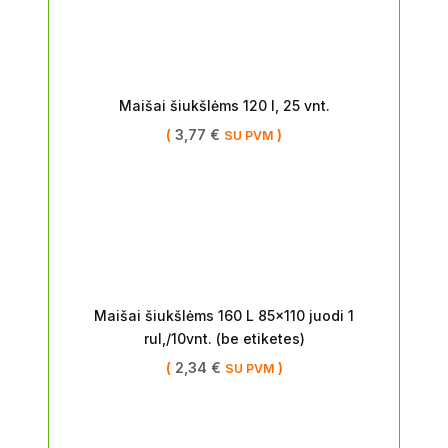
Maišai šiukšlėms 120 l, 25 vnt.
(
3,77
€
)
SU PVM
Maišai šiukšlėms 160 L 85×110 juodi 1
rul,/10vnt. (be etiketes)
(
2,34
€
)
SU PVM