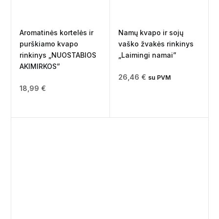
Aromatinės kortelės ir
Namų kvapo ir sojų
purškiamo kvapo
vaško žvakės rinkinys
rinkinys „NUOSTABIOS
„Laimingi namai”
AKIMIRKOS”
26,46
€
su PVM
18,99
€