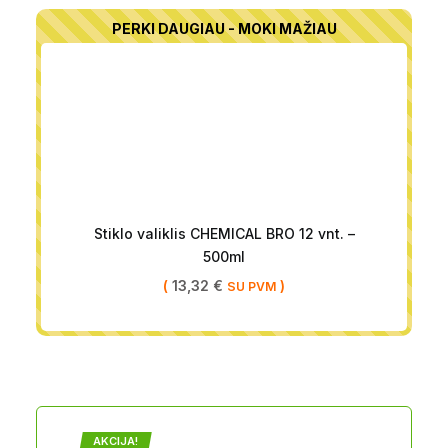
PERKI DAUGIAU - MOKI MAŽIAU
Stiklo valiklis CHEMICAL BRO 12 vnt. –
500ml
(
13,32
€
)
SU PVM
AKCIJA!