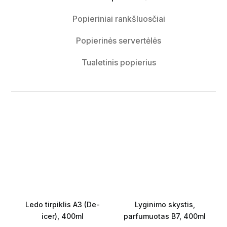
Popieriniai rankšluosčiai
Popierinės servertėlės
Tualetinis popierius
Ledo tirpiklis A3 (De-
Lyginimo skystis,
icer), 400ml
parfumuotas B7, 400ml