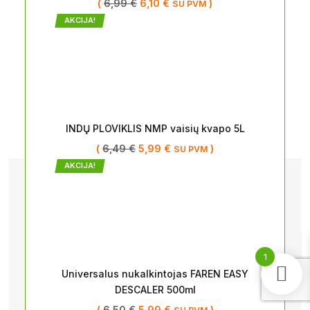
(
6,99
€
6,10
€
)
SU PVM
AKCIJA!
INDŲ PLOVIKLIS NMP vaisių kvapo 5L
(
6,49
€
5,99
€
)
SU PVM
AKCIJA!
1
Universalus nukalkintojas FAREN EASY
DESCALER 500ml
(
6,50
€
5,99
€
)