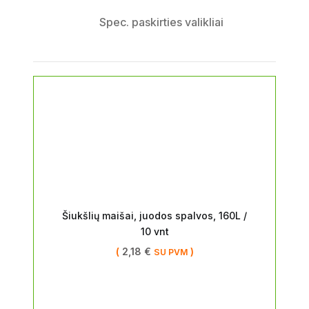
Spec. paskirties valikliai
Šiukšlių maišai, juodos spalvos, 160L /
10 vnt
(
2,18
€
)
SU PVM