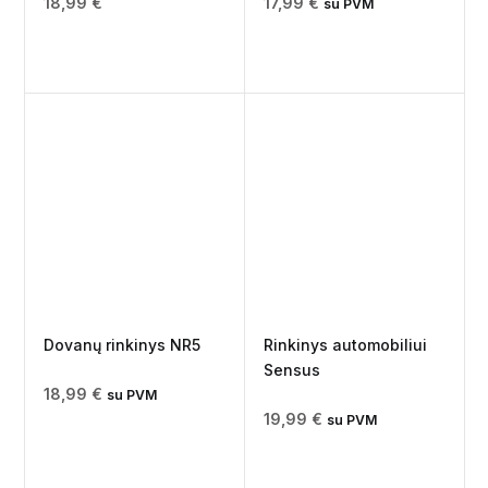
18,99
€
17,99
€
su PVM
Dovanų rinkinys NR5
Rinkinys automobiliui
Sensus
18,99
€
su PVM
19,99
€
su PVM