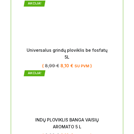
AKCIJA!
Universalus grindų ploviklis be fosfatų
5L
(
8,99
€
8,10
€
)
SU PVM
AKCIJA!
INDŲ PLOVIKLIS BANGA VAISIŲ
AROMATO 5 L