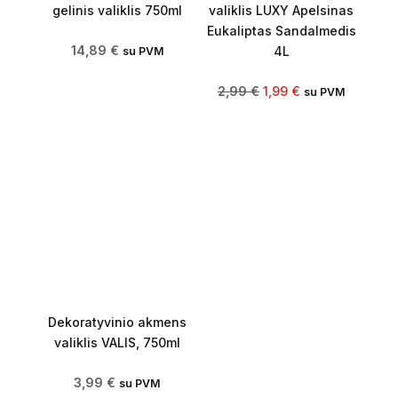
gelinis valiklis 750ml
valiklis LUXY Apelsinas
Eukaliptas Sandalmedis
14,89
€
4L
su PVM
2,99
€
1,99
€
su PVM
Dekoratyvinio akmens
valiklis VALIS, 750ml
3,99
€
su PVM