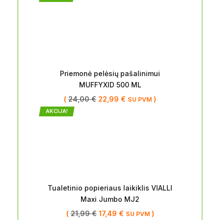
Priemonė pelėsių pašalinimui
MUFFYXID 500 ML
(
24,00
€
22,99
€
)
SU PVM
AKCIJA!
Tualetinio popieriaus laikiklis VIALLI
Maxi Jumbo MJ2
(
21,99
€
17,49
€
)
SU PVM