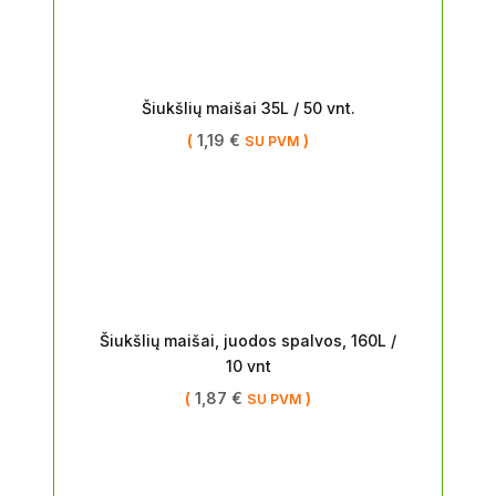
Šiukšlių maišai 35L / 50 vnt.
(
1,19
€
)
SU PVM
Šiukšlių maišai, juodos spalvos, 160L /
10 vnt
(
1,87
€
)
SU PVM