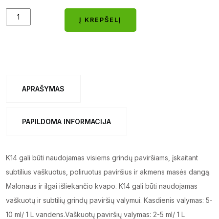
K14
Į KREPŠELĮ
Kvapnus
Į KREPŠELĮ
dezinfekuojantis
grindų
ploviklis
5L
APRAŠYMAS
quantity
PAPILDOMA INFORMACIJA
K14 gali būti naudojamas visiems grindų paviršiams, įskaitant
subtilius vaškuotus, poliruotus paviršius ir akmens masės dangą.
Malonaus ir ilgai išliekančio kvapo. K14 gali būti naudojamas
vaškuotų ir subtilių grindų paviršių valymui. Kasdienis valymas: 5-
10 ml/ 1 L vandens.Vaškuotų paviršių valymas: 2-5 ml/ 1 L