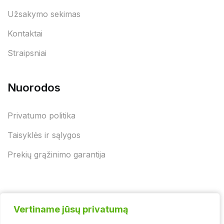
Užsakymo sekimas
Kontaktai
Straipsniai
Nuorodos
Privatumo politika
Taisyklės ir sąlygos
Prekių grąžinimo garantija
Vertiname jūsų privatumą
Vertiname jūsų privatumą