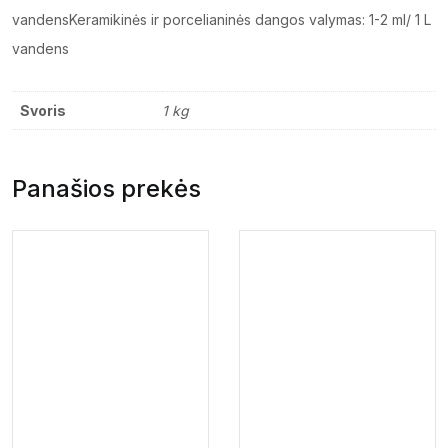
vandensKeramikinės ir porcelianinės dangos valymas: 1-2 ml/ 1 L
vandens
Svoris
1 kg
Panašios prekės