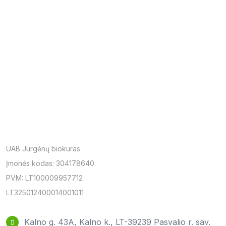
UAB Jurgėnų biokuras
Įmonės kodas: 304178640
PVM: LT100009957712
LT325012400014001011
Kalno g. 43A, Kalno k., LT-39239 Pasvalio r. sav.