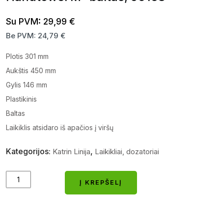
Su PVM:
29,99
€
Be PVM:
24,79
€
Plotis 301 mm
Aukštis 450 mm
Gylis 146 mm
Plastikinis
Baltas
Laikiklis atsidaro iš apačios į viršų
Kategorijos:
,
Katrin Linija
Laikikliai, dozatoriai
Servetėlių
Į KREPŠELĮ
laikiklis
Į KREPŠELĮ
„Katrin