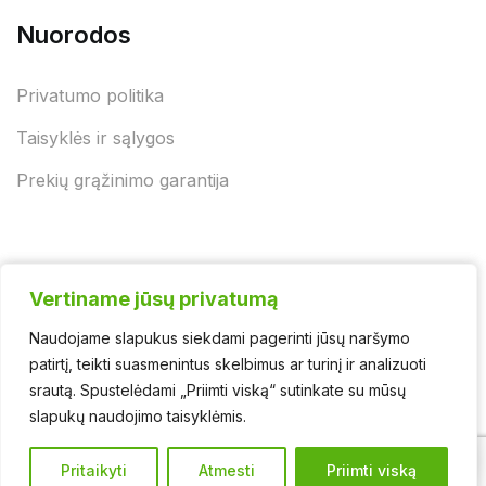
Nuorodos
Privatumo politika
Taisyklės ir sąlygos
Prekių grąžinimo garantija
Vertiname jūsų privatumą
Vertiname jūsų privatumą
Naudojame slapukus siekdami pagerinti jūsų naršymo
Naudojame slapukus siekdami pagerinti jūsų naršymo
© 2025 - UAB "Jurgėnų biokuras" | Švaros asortimentas
patirtį, teikti suasmenintus skelbimus ar turinį ir analizuoti
patirtį, teikti suasmenintus skelbimus ar turinį ir analizuoti
srautą. Spustelėdami „Priimti viską“ sutinkate su mūsų
srautą. Spustelėdami „Priimti viską“ sutinkate su mūsų
slapukų naudojimo taisyklėmis.
slapukų naudojimo taisyklėmis.
0
Pritaikyti
Pritaikyti
Atmesti
Atmesti
Priimti viską
Priimti viską