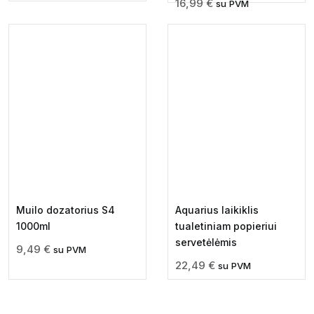
16,99
€
su PVM
Muilo dozatorius S4
Aquarius laikiklis
1000ml
tualetiniam popieriui
servetėlėmis
9,49
€
su PVM
22,49
€
su PVM