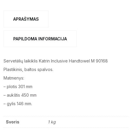
Inclusive
Handtowel
M”
APRAŠYMAS
baltas,
90168
PAPILDOMA INFORMACIJA
quantity
Servetėlių laikiklis Katrin Inclusive Handtowel M 90168
Plastikinis, baltos spalvos.
Matmenys:
– plotis 301 mm
– aukštis 450 mm
– gylis 146 mm.
Svoris
1 kg