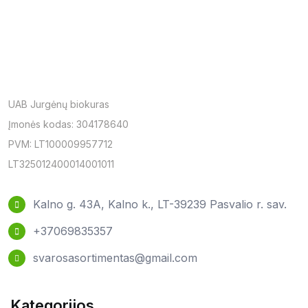
UAB Jurgėnų biokuras
Įmonės kodas: 304178640
PVM: LT100009957712
LT325012400014001011
Kalno g. 43A, Kalno k., LT-39239 Pasvalio r. sav.
+37069835357
svarosasortimentas@gmail.com
Kategorijos