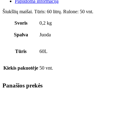
Papildoma informacija
vnt.
quantity
Šiukšlių maišai. Tūris: 60 litrų. Rulone: 50 vnt.
Svoris
0,2 kg
Spalva
Juoda
Tūris
60L
Kiekis pakuotėje
50 vnt.
Panašios prekės