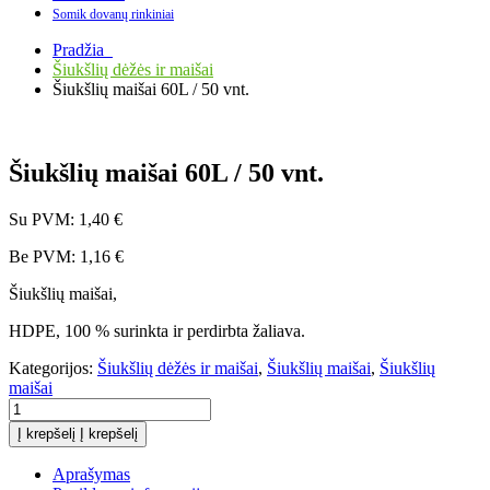
Somik dovanų rinkiniai
Pradžia
Šiukšlių dėžės ir maišai
Šiukšlių maišai 60L / 50 vnt.
Šiukšlių maišai 60L / 50 vnt.
Su PVM:
1,40
€
Be PVM:
1,16
€
Šiukšlių maišai,
HDPE, 100 % surinkta ir perdirbta žaliava.
Kategorijos:
Šiukšlių dėžės ir maišai
,
Šiukšlių maišai
,
Šiukšlių
maišai
Šiukšlių
maišai
Į krepšelį
Į krepšelį
60L
/
Aprašymas
50