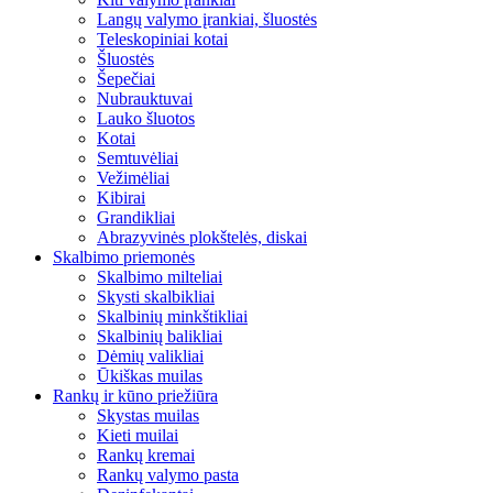
Langų valymo įrankiai, šluostės
Teleskopiniai kotai
Šluostės
Šepečiai
Nubrauktuvai
Lauko šluotos
Kotai
Semtuvėliai
Vežimėliai
Kibirai
Grandikliai
Abrazyvinės plokštelės, diskai
Skalbimo priemonės
Skalbimo milteliai
Skysti skalbikliai
Skalbinių minkštikliai
Skalbinių balikliai
Dėmių valikliai
Ūkiškas muilas
Rankų ir kūno priežiūra
Skystas muilas
Kieti muilai
Rankų kremai
Rankų valymo pasta