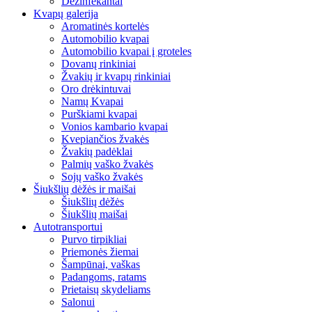
Dezinfekantai
Kvapų galerija
Aromatinės kortelės
Automobilio kvapai
Automobilio kvapai į groteles
Dovanų rinkiniai
Žvakių ir kvapų rinkiniai
Oro drėkintuvai
Namų Kvapai
Purškiami kvapai
Vonios kambario kvapai
Kvepiančios žvakės
Žvakių padėklai
Palmių vaško žvakės
Sojų vaško žvakės
Šiukšlių dėžės ir maišai
Šiukšlių dėžės
Šiukšlių maišai
Autotransportui
Purvo tirpikliai
Priemonės žiemai
Šampūnai, vaškas
Padangoms, ratams
Prietaisų skydeliams
Salonui