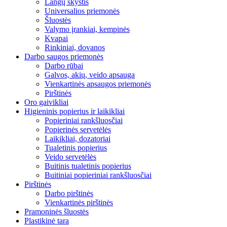
Langų skystis
Universalios priemonės
Šluostės
Valymo įrankiai, kempinės
Kvapai
Rinkiniai, dovanos
Darbo saugos priemonės
Darbo rūbai
Galvos, akių, veido apsauga
Vienkartinės apsaugos priemonės
Pirštinės
Oro gaivikliai
Higieninis popierius ir laikikliai
Popieriniai rankšluosčiai
Popierinės servetėlės
Laikikliai, dozatoriai
Tualetinis popierius
Veido servetėlės
Buitinis tualetinis popierius
Buitiniai popieriniai rankšluosčiai
Pirštinės
Darbo pirštinės
Vienkartinės pirštinės
Pramoninės šluostės
Plastikinė tara