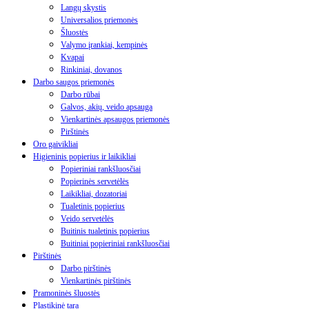
Langų skystis
Universalios priemonės
Šluostės
Valymo įrankiai, kempinės
Kvapai
Rinkiniai, dovanos
Darbo saugos priemonės
Darbo rūbai
Galvos, akių, veido apsauga
Vienkartinės apsaugos priemonės
Pirštinės
Oro gaivikliai
Higieninis popierius ir laikikliai
Popieriniai rankšluosčiai
Popierinės servetėlės
Laikikliai, dozatoriai
Tualetinis popierius
Veido servetėlės
Buitinis tualetinis popierius
Buitiniai popieriniai rankšluosčiai
Pirštinės
Darbo pirštinės
Vienkartinės pirštinės
Pramoninės šluostės
Plastikinė tara