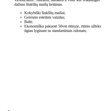
dažnas šiukšlių maišų keitimas.
Kokybiški šiukšlių maišai;
Geresnis estetinis vaizdas;
Balti;
Ekonomiška pakuotė 50vnt ritinyje, ritinio užteks
ilgiau lyginant su standartiniais rulonais;