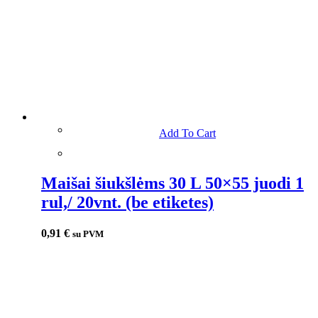
Add To Cart
Maišai šiukšlėms 30 L 50×55 juodi 1
rul,/ 20vnt. (be etiketes)
0,91
€
su PVM