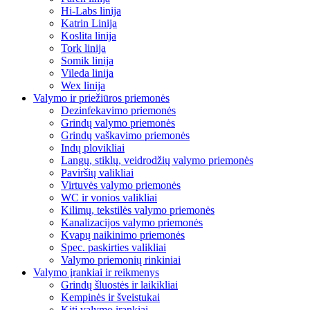
Hi-Labs linija
Katrin Linija
Koslita linija
Tork linija
Somik linija
Vileda linija
Wex linija
Valymo ir priežiūros priemonės
Dezinfekavimo priemonės
Grindų valymo priemonės
Grindų vaškavimo priemonės
Indų plovikliai
Langų, stiklų, veidrodžių valymo priemonės
Paviršių valikliai
Virtuvės valymo priemonės
WC ir vonios valikliai
Kilimų, tekstilės valymo priemonės
Kanalizacijos valymo priemonės
Kvapų naikinimo priemonės
Spec. paskirties valikliai
Valymo priemonių rinkiniai
Valymo įrankiai ir reikmenys
Grindų šluostės ir laikikliai
Kempinės ir šveistukai
Kiti valymo įrankiai