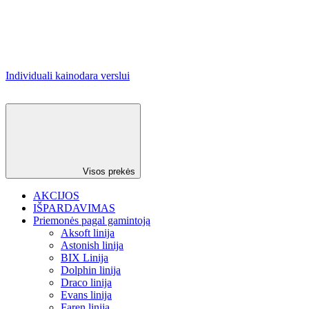
Individuali kainodara verslui
Visos prekės
AKCIJOS
IŠPARDAVIMAS
Priemonės pagal gamintoją
Aksoft linija
Astonish linija
BIX Linija
Dolphin linija
Draco linija
Evans linija
Faren linija