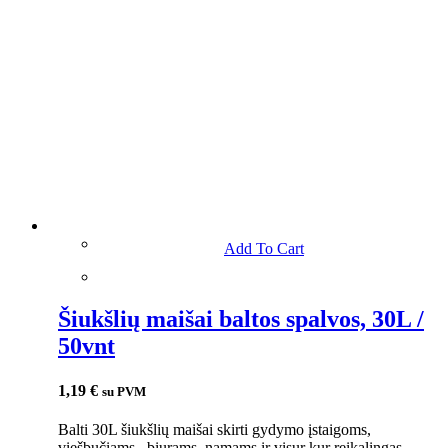
Add To Cart
Šiukšlių maišai baltos spalvos, 30L /
50vnt
1,19
€
su PVM
Balti 30L šiukšlių maišai skirti gydymo įstaigoms,
viešbučiams , biurams, namams ir visur kur reikalingas