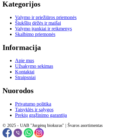
Kategorijos
Valymo ir priežiūros priemonės
Šiukšlių dėžės ir maišai
Valymo įrankiai ir reikmenys
Skalbimo priemonės
Informacija
Apie mus
Užsakymo sekimas
Kontaktai
Straipsniai
Nuorodos
Privatumo politika
Taisyklės ir sąlygos
Prekių grąžinimo garantija
© 2025 - UAB "Jurgėnų biokuras" | Švaros asortimentas