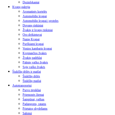
Dezinfekantai
Kvapų galerija
Aromatinės kortelės
Automobilio kvapai
Automobilio kvapai į groteles
Dovanų rinkiniai
Žvakių ir kvapų rinkiniai
Oro drėkintuvai
Namų Kvapai
Purškiami kvapai
Vonios kambario kvapai
Kvepiančios žvakės
Žvakių padėklai
Palmių vaško žvakės
Sojų vaško žvakės
Šiukšlių dėžės ir maišai
Šiukšlių dėžės
Šiukšlių maišai
Autotransportui
Purvo tirpikliai
Priemonės žiemai
Šampūnai, vaškas
Padangoms, ratams
Prietaisų skydeliams
Salonui