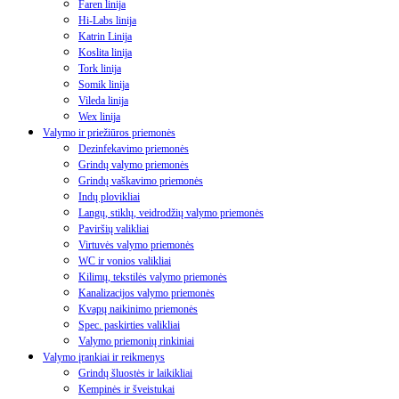
Faren linija
Hi-Labs linija
Katrin Linija
Koslita linija
Tork linija
Somik linija
Vileda linija
Wex linija
Valymo ir priežiūros priemonės
Dezinfekavimo priemonės
Grindų valymo priemonės
Grindų vaškavimo priemonės
Indų plovikliai
Langų, stiklų, veidrodžių valymo priemonės
Paviršių valikliai
Virtuvės valymo priemonės
WC ir vonios valikliai
Kilimų, tekstilės valymo priemonės
Kanalizacijos valymo priemonės
Kvapų naikinimo priemonės
Spec. paskirties valikliai
Valymo priemonių rinkiniai
Valymo įrankiai ir reikmenys
Grindų šluostės ir laikikliai
Kempinės ir šveistukai