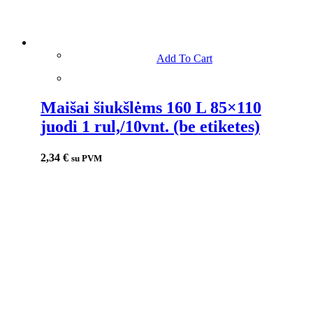
Add To Cart
Maišai šiukšlėms 160 L 85×110
juodi 1 rul,/10vnt. (be etiketes)
2,34
€
su PVM