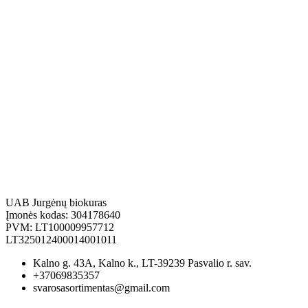
UAB Jurgėnų biokuras
Įmonės kodas: 304178640
PVM: LT100009957712
LT325012400014001011
Kalno g. 43A, Kalno k., LT-39239 Pasvalio r. sav.
+37069835357
svarosasortimentas@gmail.com