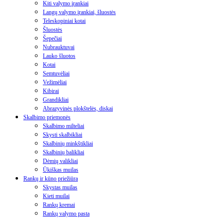
Kiti valymo įrankiai
Langų valymo įrankiai, šluostės
Teleskopiniai kotai
Šluostės
Šepečiai
Nubrauktuvai
Lauko šluotos
Kotai
Semtuvėliai
Vežimėliai
Kibirai
Grandikliai
Abrazyvinės plokštelės, diskai
Skalbimo priemonės
Skalbimo milteliai
Skysti skalbikliai
Skalbinių minkštikliai
Skalbinių balikliai
Dėmių valikliai
Ūkiškas muilas
Rankų ir kūno priežiūra
Skystas muilas
Kieti muilai
Rankų kremai
Rankų valymo pasta