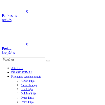
0
Patikusios
prekės
0
Prekių
krepšelis
AKCIJOS
IŠPARDAVIMAS
Priemonės pagal gamintoją
Aksoft linija
Astonish linija
BIX Linija
Dolphin linija
Draco linija
Evans linija