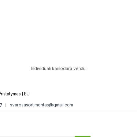
Individuali kainodara verslui
Pristatymas į EU
svarosasortimentas@gmail.com
7