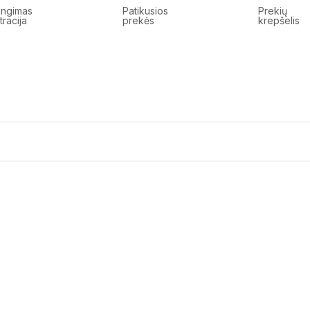
jungimas
Patikusios
Prekių
tracija
prekės
krepšelis