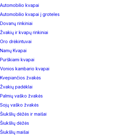
Automobilio kvapai
Automobilio kvapai į groteles
Dovanų rinkiniai
Žvakių ir kvapų rinkiniai
Oro drėkintuvai
Namų Kvapai
Purškiami kvapai
Vonios kambario kvapai
Kvepiančios žvakės
Žvakių padėklai
Palmių vaško žvakės
Sojų vaško žvakės
Šiukšlių dėžės ir maišai
Šiukšlių dėžės
Šiukšlių maišai