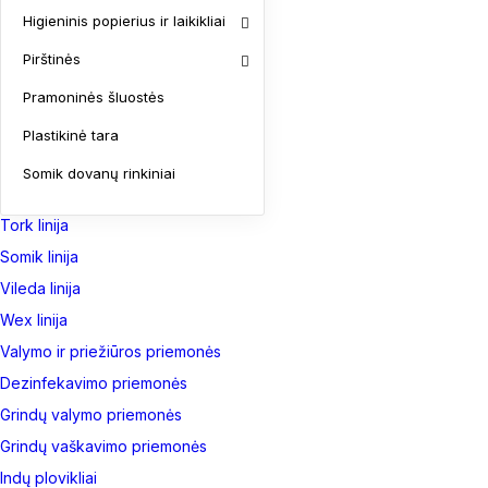
Dolphin linija
Higieninis popierius ir laikikliai
Draco linija
Pirštinės
Evans linija
Pramoninės šluostės
Faren linija
Hi-Labs linija
Plastikinė tara
Katrin Linija
Somik dovanų rinkiniai
Koslita linija
Tork linija
Somik linija
Vileda linija
Wex linija
Valymo ir priežiūros priemonės
Dezinfekavimo priemonės
Grindų valymo priemonės
Grindų vaškavimo priemonės
Indų plovikliai