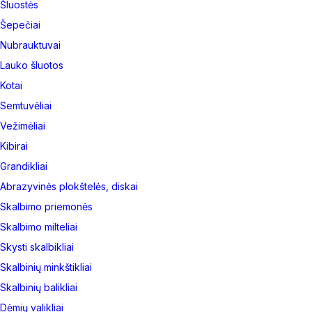
Šluostės
Šepečiai
Nubrauktuvai
Lauko šluotos
Kotai
Semtuvėliai
Vežimėliai
Kibirai
Grandikliai
Abrazyvinės plokštelės, diskai
Skalbimo priemonės
Skalbimo milteliai
Skysti skalbikliai
Skalbinių minkštikliai
Skalbinių balikliai
Dėmių valikliai