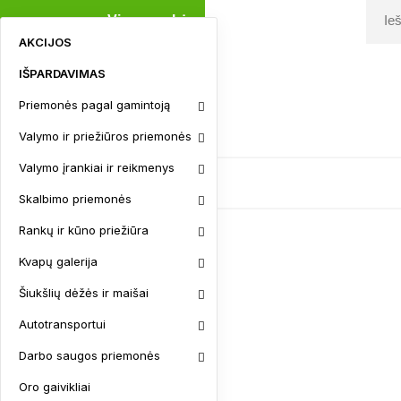
Visos prekės
AKCIJOS
IŠPARDAVIMAS
Priemonės pagal gamintoją
Užsakymo sekimas
Valymo ir priežiūros priemonės
Kontaktai
Valymo įrankiai ir reikmenys
Skalbimo priemonės
Rankų ir kūno priežiūra
AKCIJOS
Kvapų galerija
IŠPARDAVIMAS
Šiukšlių dėžės ir maišai
Priemonės pagal gamintoją
Autotransportui
Aksoft linija
Astonish linija
Darbo saugos priemonės
BIX Linija
Oro gaivikliai