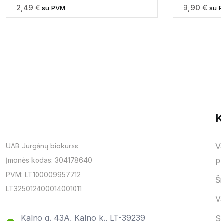
2,49
€
9,90
€
su PVM
su 
K
V
UAB Jurgėnų biokuras
p
Įmonės kodas: 304178640
PVM: LT100009957712
Š
LT325012400014001011
V
Kalno g. 43A, Kalno k., LT-39239
S