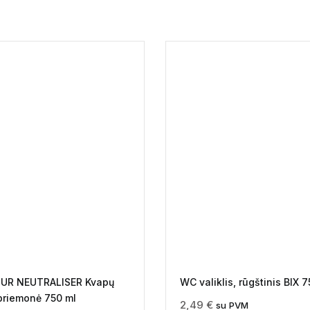
UR NEUTRALISER Kvapų
WC valiklis, rūgštinis BIX 
priemonė 750 ml
2,49
€
su PVM