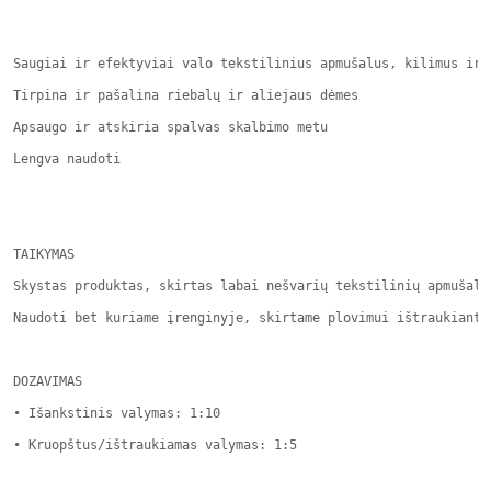
Saugiai ir efektyviai valo tekstilinius apmušalus, kilimus ir k
Tirpina ir pašalina riebalų ir aliejaus dėmes

Apsaugo ir atskiria spalvas skalbimo metu

Lengva naudoti

TAIKYMAS

Skystas produktas, skirtas labai nešvarių tekstilinių apmušalų
Naudoti bet kuriame įrenginyje, skirtame plovimui ištraukiant 
DOZAVIMAS

• Išankstinis valymas: 1:10

• Kruopštus/ištraukiamas valymas: 1:5