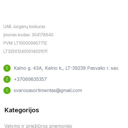
UAB Jurgėnų biokuras
Įmonės kodas: 304178640
PVM: LT100009957712
LT325012400014001011
Kalno g. 43A, Kalno k., LT-39239 Pasvalio r. sav.
+37069835357
svarosasortimentas@gmail.com
Kategorijos
Valymo ir priežiūros priemonės