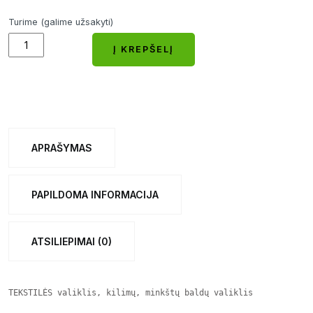
Turime (galime užsakyti)
TEKSTILĖS
Į KREPŠELĮ
valiklis,
Į KREPŠELĮ
kilimų,
minkštų
baldų
valiklis,
APRAŠYMAS
Draco,
5L
PAPILDOMA INFORMACIJA
quantity
ATSILIEPIMAI (0)
TEKSTILĖS valiklis, kilimų, minkštų baldų valiklis
