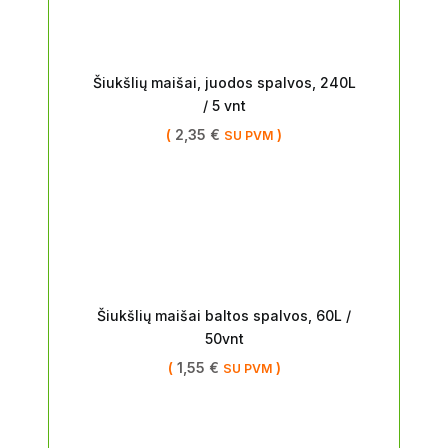
Šiukšlių maišai, juodos spalvos, 240L
/ 5 vnt
(
2,35
€
)
SU PVM
Šiukšlių maišai baltos spalvos, 60L /
50vnt
(
1,55
€
)
SU PVM