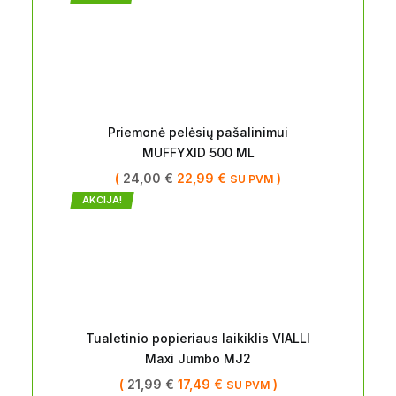
Priemonė pelėsių pašalinimui
MUFFYXID 500 ML
(
24,00
€
22,99
€
)
SU PVM
AKCIJA!
Tualetinio popieriaus laikiklis VIALLI
Maxi Jumbo MJ2
(
21,99
€
17,49
€
)
SU PVM