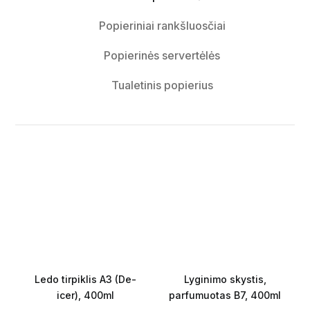
Popieriniai rankšluosčiai
Popierinės servertėlės
Tualetinis popierius
Ledo tirpiklis A3 (De-
Lyginimo skystis,
icer), 400ml
parfumuotas B7, 400ml