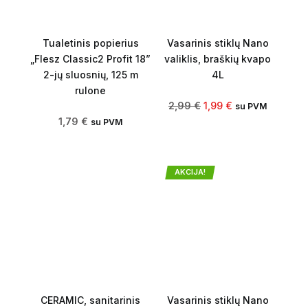
Tualetinis popierius
Vasarinis stiklų Nano
„Flesz Classic2 Profit 18”
valiklis, braškių kvapo
2-jų sluosnių, 125 m
4L
rulone
2,99
€
1,99
€
su PVM
1,79
€
su PVM
AKCIJA!
CERAMIC, sanitarinis
Vasarinis stiklų Nano