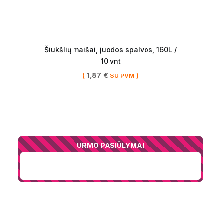
Šiukšlių maišai, juodos spalvos, 160L /
10 vnt
(
1,87
€
)
SU PVM
URMO PASIŪLYMAI