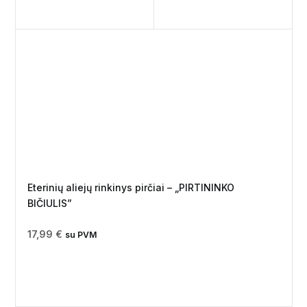
Eterinių aliejų rinkinys pirčiai – „PIRTININKO
BIČIULIS”
17,99
€
su PVM