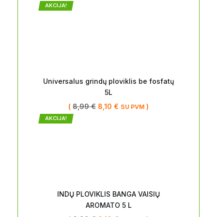
AKCIJA!
Universalus grindų ploviklis be fosfatų
5L
(
8,99
€
8,10
€
)
SU PVM
AKCIJA!
INDŲ PLOVIKLIS BANGA VAISIŲ
AROMATO 5 L