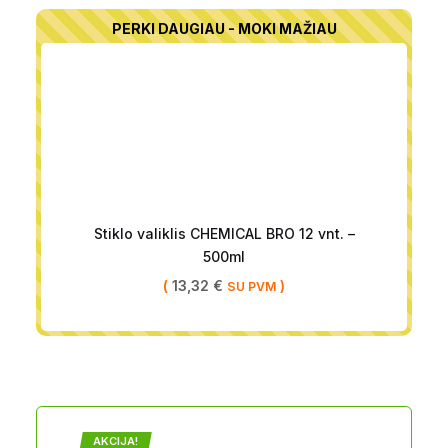
PERKI DAUGIAU - MOKI MAŽIAU
Stiklo valiklis CHEMICAL BRO 12 vnt. –
500ml
(
13,32
€
)
SU PVM
AKCIJA!