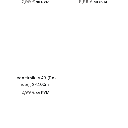
2,99
€
5,99
€
su PVM
su PVM
Ledo tirpiklis A3 (De-
icer), 2x400ml
2,99
€
su PVM