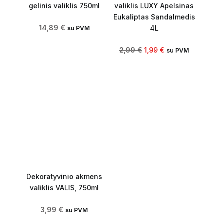
gelinis valiklis 750ml
valiklis LUXY Apelsinas
Eukaliptas Sandalmedis
14,89
€
4L
su PVM
2,99
€
1,99
€
su PVM
Dekoratyvinio akmens
valiklis VALIS, 750ml
3,99
€
su PVM