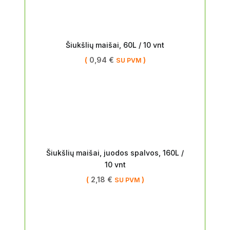
Šiukšlių maišai, 60L / 10 vnt
(
0,94
€
)
SU PVM
Šiukšlių maišai, juodos spalvos, 160L /
10 vnt
(
2,18
€
)
SU PVM