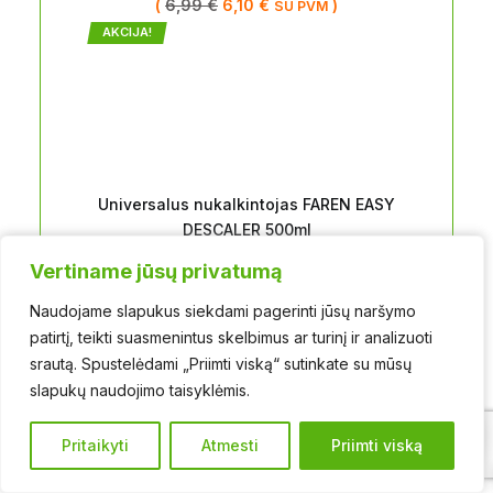
(
6,99
€
6,10
€
)
SU PVM
AKCIJA!
Universalus nukalkintojas FAREN EASY
DESCALER 500ml
(
6,50
€
5,99
€
)
SU PVM
Vertiname jūsų privatumą
Vertiname jūsų privatumą
AKCIJA!
Naudojame slapukus siekdami pagerinti jūsų naršymo
Naudojame slapukus siekdami pagerinti jūsų naršymo
patirtį, teikti suasmenintus skelbimus ar turinį ir analizuoti
patirtį, teikti suasmenintus skelbimus ar turinį ir analizuoti
srautą. Spustelėdami „Priimti viską“ sutinkate su mūsų
srautą. Spustelėdami „Priimti viską“ sutinkate su mūsų
slapukų naudojimo taisyklėmis.
slapukų naudojimo taisyklėmis.
0
Pritaikyti
Pritaikyti
Atmesti
Atmesti
Priimti viską
Priimti viską
INDŲ PLOVIKLIS NMP vaisių kvapo 5L
(
6,49
€
5,99
€
)