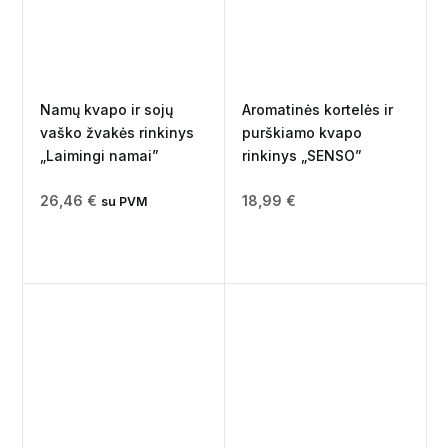
Namų kvapo ir sojų
Aromatinės kortelės ir
vaško žvakės rinkinys
purškiamo kvapo
„Laimingi namai”
rinkinys „SENSO”
26,46
€
18,99
€
su PVM