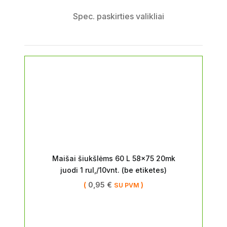
Spec. paskirties valikliai
Maišai šiukšlėms 60 L 58×75 20mk
juodi 1 rul,/10vnt. (be etiketes)
(
0,95
€
)
SU PVM